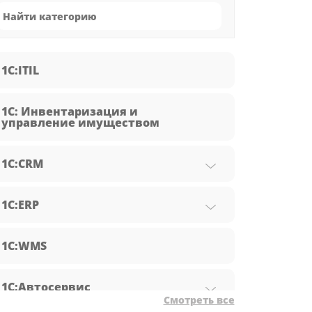
1C:ITIL
1С: Инвентаризация и
управление имуществом
1С:CRM
1С:ERP
1С:WMS
1С:Автосервис
Смотреть все