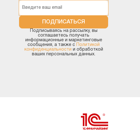
Корпоративный
инструментальный пакет
ПОДПИСАТЬСЯ
Подписываясь на рассылку, вы
Методология
соглашаетесь получать
информационные и маркетинговые
сообщения, а также с
Политикой
Прочие конфигурации
конфиденциальности
и обработкой
ваших персональных данных.
Разработка на платформе (без
привязки к типовой)
Технология работы