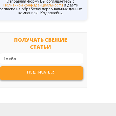
1С:УНФ
Отправляя форму Вы соглашаетесь с
Политикой конфиденциальности
и даете
согласие на обработку персональных данных
компанией «Кодерлайн».
1С:УПП
1С:Управление холдингом
ПОЛУЧАТЬ СВЕЖИЕ
СТАТЬИ
1С:УТ
Администрирование
ПОДПИСАТЬСЯ
Битрикс
ИТС и Сервисы
Конвертация данных