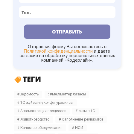
1С:УКФ
1С:Университет
ОТПРАВИТЬ
1С:УНФ
Отправляя форму Вы соглашаетесь с
Политикой конфиденциальности
и даете
согласие на обработку персональных данных
компанией «Кодерлайн».
1С:УПП
ТЕГИ
1С:Управление холдингом
#Ведомость
: #Мәліметтер базасы
1С:УТ
# 1С жүйесінің конфигурациясы
# Автоматизация процессов
# акты в 1С
Администрирование
# Животноводство
# Заполнение реквизитов
# Качество обслуживания
# НСИ