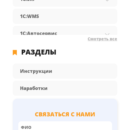
1С:WMS
1С:Автосервис
Смотреть все
РАЗДЕЛЫ
1С:Бухгалтерия предприятия
1С:Документооборот
Инструкции
1С:Зарплата и управление
Наработки
персоналом
1С:КА
СВЯЗАТЬСЯ С НАМИ
1С:Розница