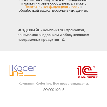
соглашаетесь получать информационные
и маркетинговые сообщения, а также с
#1С:Управление холдингом
#1С.6-НДФЛ
#ADO
Политикой конфиденциальности
и
обработкой ваших персональных данных.
#APACHE
#API
#canonical
#com-объекты
#Excel
#Excel в 1С
#GoogleDrive
#HTTP
#ITIL
#Koderline: Управление медиа-холдингом
«КОДЕРЛАЙН» Компания 1С:Франчайзи,
#Koderline: Управление проектами строительства
занимаемся внедрением и обслуживанием
скважин
программных продуктов 1С.
#LINUX
#MD83Exp.epf
#MS SQL Server
#Soap
#WEB
#WEB-сервисы 1С
#Word
#XML
#Авансовый отчёт
#Аванстық есеп
#Автозаполнение
#Администрирование 1С
#Адресный классификатор
#Акт сверки
#акты в 1С
#Анализ
#Бағдарлама коды
#Бағдарламалау тілі
#База данных
Компания Koderline. Все права защищены.
ISO 9001:2015
#Базы метаданных
#Бақылау
#Банк үзінділері
#Банковские выписки
#Банктік үзінді
#Баспа нысаны
#Безопасность сервера