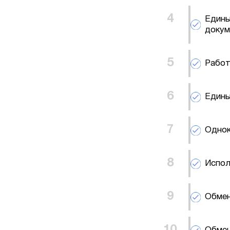
Едины
докум
Работ
Едины
Однок
Испол
Обмен