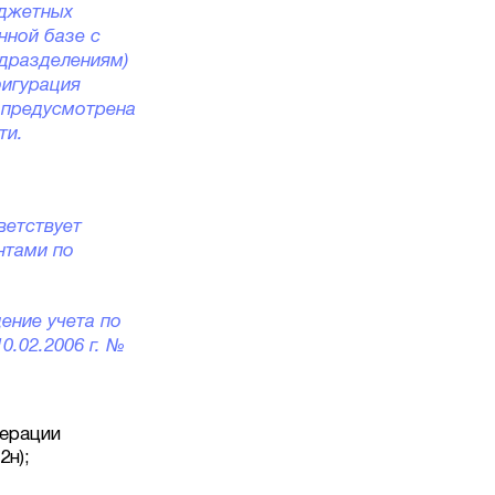
юджетных
нной базе с
одразделениям)
фигурация
 предусмотрена
ти.
ветствует
нтами по
ение учета по
.02.2006 г. №
ерации
2н);