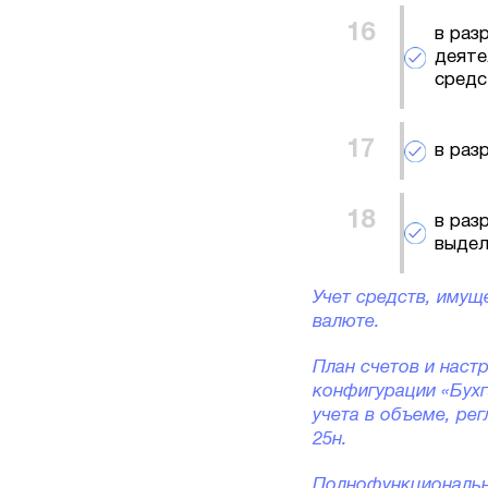
в раз
деяте
средс
в раз
в раз
выдел
Учет средств, имуще
валюте.
План счетов и наст
конфигурации «Бухг
учета в объеме, ре
25н.
Полнофункциональн