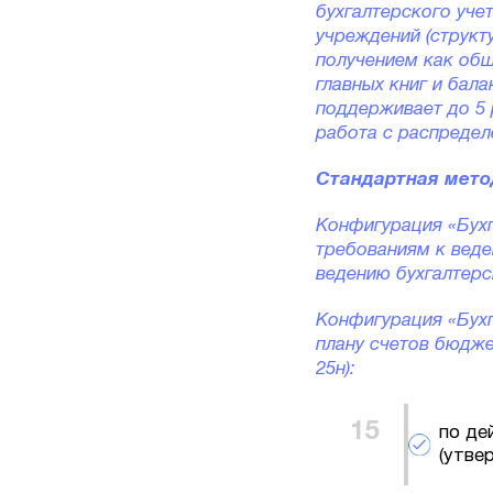
бухгалтерского уче
учреждений (структ
получением как общ
главных книг и бал
поддерживает до 5 
работа с распреде
Стандартная мето
Конфигурация «Бухг
требованиям к вед
ведению бухгалтерс
Конфигурация «Бухг
плану счетов бюдже
25н):
по де
(утве