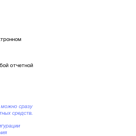
ктронном
бой отчетной
е можно сразу
тных средств.
игурации
ния