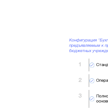
Конфигурация "Бухг
предъявляемым к п
бюджетных учрежде
Станд
Опера
Полно
основ