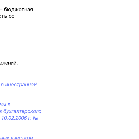
 – бюджетная
сть со
елений,
 в иностранной
ны в
в бухгалтерского
10.02.2006 г. №
ных участков