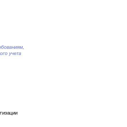
ебованиям,
ого учета
тизации