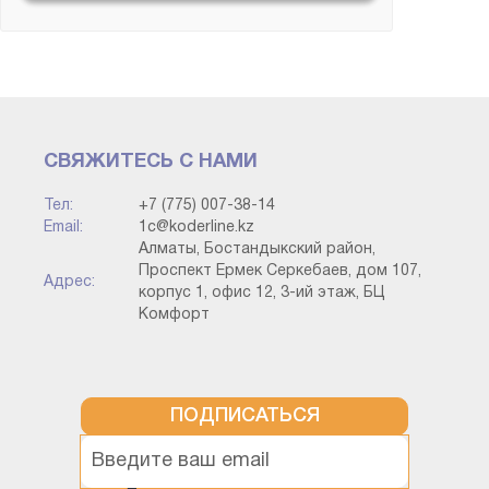
ИТС и Сервисы
Конвертация данных
СВЯЖИТЕСЬ С НАМИ
Корпоративный
инструментальный пакет
Тел:
+7 (775) 007-38-14
Email:
1c@koderline.kz
Алматы, Бостандыкский район,
Методология
Проспект Ермек Серкебаев, дом 107,
Адрес:
корпус 1, офис 12, 3-ий этаж, БЦ
Комфорт
Прочие конфигурации
Разработка на платформе (без
привязки к типовой)
ПОДПИСАТЬСЯ
Технология работы