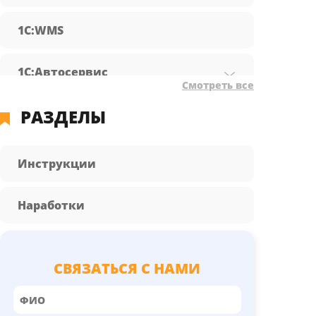
1С:WMS
1С:Автосервис
Смотреть все
РАЗДЕЛЫ
1С:Бухгалтерия предприятия
1С:Документооборот
Инструкции
1С:Зарплата и управление
Наработки
персоналом
1С:КА
СВЯЗАТЬСЯ С НАМИ
1С:Розница