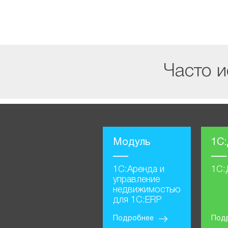
Часто и
Модуль
1С
1С:Аренда и
1С:
управление
недвижимостью
для 1С:ERP
Подробнее
Под