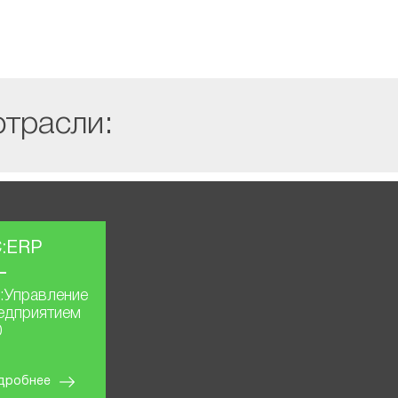
отрасли:
С:ERP
:Управление
едприятием
0
дробнее