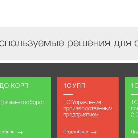
спользуемые решения для 
:ДО КОРП
1С:УПП
1
Документооборот
1С:Управление
1С
производственным
пр
предприятием
2.
робнее
Подробнее
По