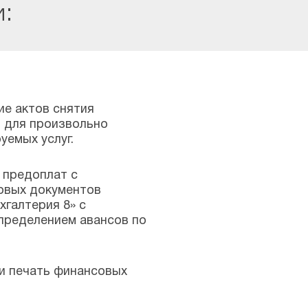
:
ие актов снятия
в для произвольно
уемых услуг.
 предоплат с
овых документов
хгалтерия 8» с
пределением авансов по
 и печать финансовых