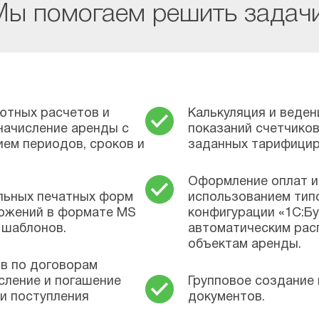
Мы помогаем решить задачи
ютных расчетов и
Калькуляция и веден
начисление аренды с
показаний счетчико
ем периодов, сроков и
заданных тарифицир
Оформление оплат и
льных печатных форм
использованием тип
ложений в формате MS
конфигурации «1С:Бу
 шаблонов.
автоматическим рас
объектам аренды.
в по договорам
сление и погашение
Групповое создание
 и поступления
документов.