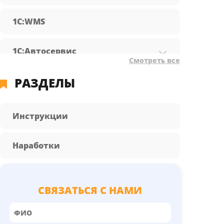
1С:WMS
1С:Автосервис
Смотреть все
РАЗДЕЛЫ
1С:Бухгалтерия предприятия
1С:Документооборот
Инструкции
1С:Зарплата и управление
Наработки
персоналом
1С:КА
СВЯЗАТЬСЯ С НАМИ
1С:Розница