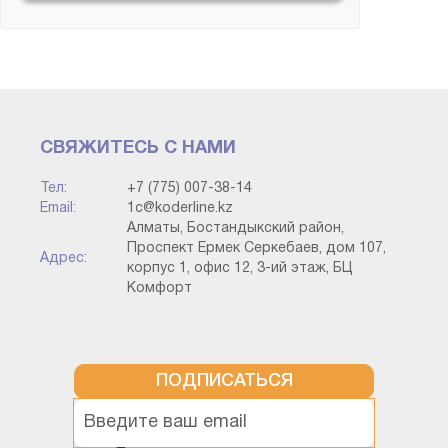
ИТС и Сервисы
Конвертация данных
СВЯЖИТЕСЬ С НАМИ
Корпоративный
инструментальный пакет
Тел:
+7 (775) 007-38-14
Email:
1c@koderline.kz
Алматы, Бостандыкский район,
Методология
Проспект Ермек Серкебаев, дом 107,
Адрес:
корпус 1, офис 12, 3-ий этаж, БЦ
Комфорт
Прочие конфигурации
Разработка на платформе (без
привязки к типовой)
ПОДПИСАТЬСЯ
Технология работы