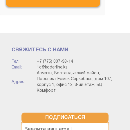
Битрикс
ИТС и Сервисы
Конвертация данных
СВЯЖИТЕСЬ С НАМИ
Корпоративный
инструментальный пакет
Тел:
+7 (775) 007-38-14
Email:
1c@koderline.kz
Алматы, Бостандыкский район,
Методология
Проспект Ермек Серкебаев, дом 107,
Адрес:
корпус 1, офис 12, 3-ий этаж, БЦ
Комфорт
Прочие конфигурации
Разработка на платформе (без
привязки к типовой)
ПОДПИСАТЬСЯ