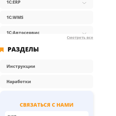
1С:ERP
1С:WMS
1С:Автосервис
Смотреть все
РАЗДЕЛЫ
1С:Бухгалтерия предприятия
1С:Документооборот
Инструкции
1С:Зарплата и управление
Наработки
персоналом
1С:КА
СВЯЗАТЬСЯ С НАМИ
1С:Розница