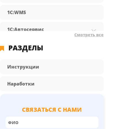
1С:WMS
1С:Автосервис
Смотреть все
РАЗДЕЛЫ
1С:Бухгалтерия предприятия
1С:Документооборот
Инструкции
1С:Зарплата и управление
Наработки
персоналом
1С:КА
СВЯЗАТЬСЯ С НАМИ
1С:Розница