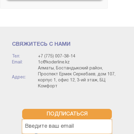
ИТС и Сервисы
Конвертация данных
СВЯЖИТЕСЬ С НАМИ
Корпоративный
инструментальный пакет
Тел:
+7 (775) 007-38-14
Email:
1c@koderline.kz
Алматы, Бостандыкский район,
Методология
Проспект Ермек Серкебаев, дом 107,
Адрес:
корпус 1, офис 12, 3-ий этаж, БЦ
Комфорт
Прочие конфигурации
Разработка на платформе (без
привязки к типовой)
ПОДПИСАТЬСЯ
Технология работы