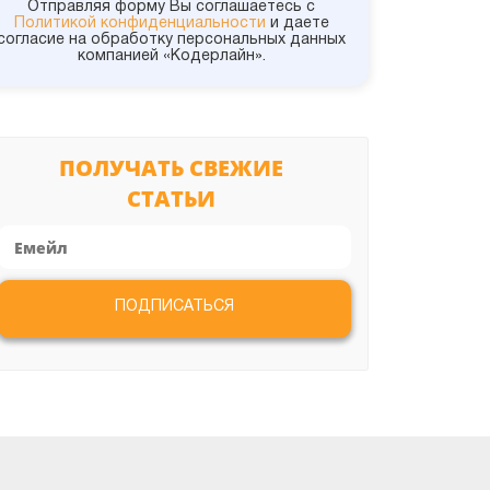
1С:УНФ
Отправляя форму Вы соглашаетесь с
Политикой конфиденциальности
и даете
согласие на обработку персональных данных
компанией «Кодерлайн».
1С:УПП
1С:Управление холдингом
ПОЛУЧАТЬ СВЕЖИЕ
СТАТЬИ
1С:УТ
Администрирование
ПОДПИСАТЬСЯ
Битрикс
ИТС и Сервисы
Конвертация данных