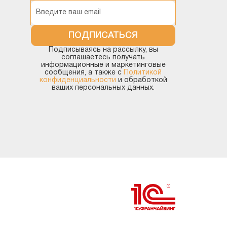
Корпоративный
инструментальный пакет
ПОДПИСАТЬСЯ
Подписываясь на рассылку, вы
Методология
соглашаетесь получать
информационные и маркетинговые
сообщения, а также с
Политикой
Прочие конфигурации
конфиденциальности
и обработкой
ваших персональных данных.
Разработка на платформе (без
привязки к типовой)
Технология работы