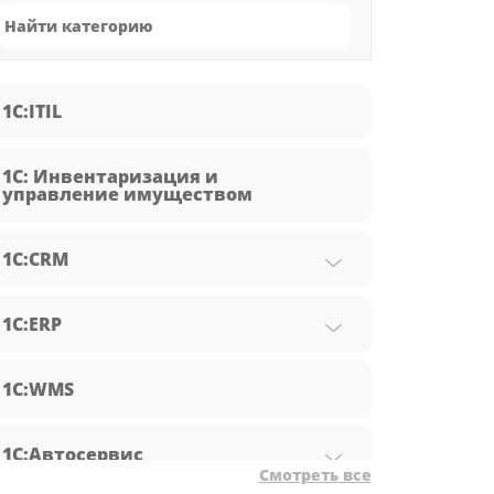
1C:ITIL
1С: Инвентаризация и
управление имуществом
1С:CRM
1С:ERP
1С:WMS
1С:Автосервис
Смотреть все