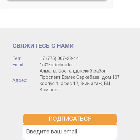
ИТС и Сервисы
Конвертация данных
СВЯЖИТЕСЬ С НАМИ
Корпоративный
инструментальный пакет
Тел:
+7 (775) 007-38-14
Email:
1c@koderline.kz
Алматы, Бостандыкский район,
Методология
Проспект Ермек Серкебаев, дом 107,
Адрес:
корпус 1, офис 12, 3-ий этаж, БЦ
Комфорт
Прочие конфигурации
Разработка на платформе (без
привязки к типовой)
ПОДПИСАТЬСЯ
Технология работы