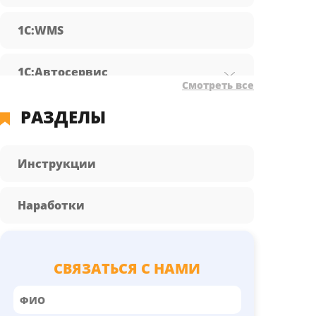
1С:WMS
1С:Автосервис
Смотреть все
РАЗДЕЛЫ
1С:Бухгалтерия предприятия
1С:Документооборот
Инструкции
1С:Зарплата и управление
Наработки
персоналом
1С:КА
СВЯЗАТЬСЯ С НАМИ
1С:Розница