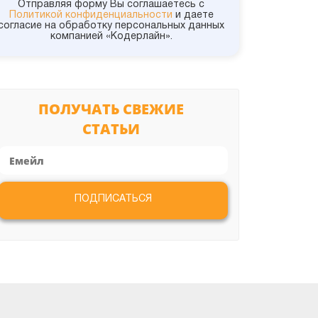
1С:УНФ
Отправляя форму Вы соглашаетесь с
Политикой конфиденциальности
и даете
согласие на обработку персональных данных
компанией «Кодерлайн».
1С:УПП
1С:Управление холдингом
ПОЛУЧАТЬ СВЕЖИЕ
СТАТЬИ
1С:УТ
Администрирование
ПОДПИСАТЬСЯ
Битрикс
ИТС и Сервисы
Конвертация данных