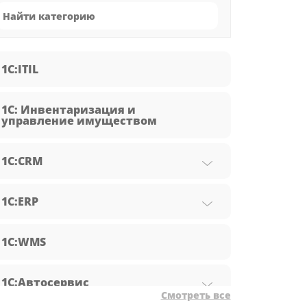
1C:ITIL
1С: Инвентаризация и
управление имуществом
1С:CRM
1С:ERP
1С:WMS
1С:Автосервис
Смотреть все