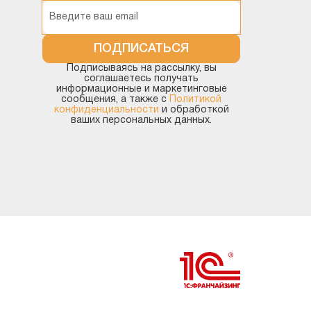
Корпоративный
инструментальный пакет
ПОДПИСАТЬСЯ
Подписываясь на рассылку, вы
Методология
соглашаетесь получать
информационные и маркетинговые
сообщения, а также с
Политикой
Прочие конфигурации
конфиденциальности
и обработкой
ваших персональных данных.
Разработка на платформе (без
привязки к типовой)
Технология работы