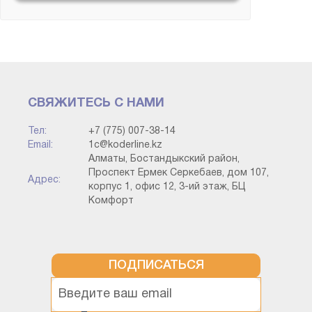
ИТС и Сервисы
Конвертация данных
СВЯЖИТЕСЬ С НАМИ
Корпоративный
инструментальный пакет
Тел:
+7 (775) 007-38-14
Email:
1c@koderline.kz
Алматы, Бостандыкский район,
Методология
Проспект Ермек Серкебаев, дом 107,
Адрес:
корпус 1, офис 12, 3-ий этаж, БЦ
Комфорт
Прочие конфигурации
Разработка на платформе (без
привязки к типовой)
ПОДПИСАТЬСЯ
Технология работы