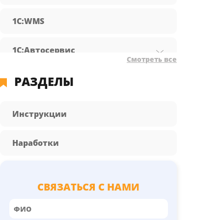
1С:WMS
1С:Автосервис
Смотреть все
РАЗДЕЛЫ
1С:Бухгалтерия предприятия
1С:Документооборот
Инструкции
1С:Зарплата и управление
Наработки
персоналом
1С:КА
СВЯЗАТЬСЯ С НАМИ
1С:Розница