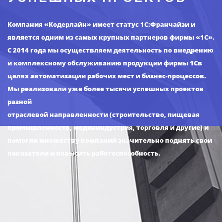
Компания «Кодерлайн» имеет статус 1С:Франчайзи и
является одним из самых крупных партнеров фирмы «1С».
С 2014 года мы осуществляем деятельность по внедрению
и комплексному обслуживанию продукции фирмы 1Св
целях автоматизации рабочих мест и бизнес-процессов.
Мы реализовали уже более тысячи успешных проектов
разной
отраслевой направленности (строительство, пищевая
промышленность, медиаиндустрия, торговля и другие) и
помогли множеству компаний значительно поднять свои
показатели и повысить работоспособность.