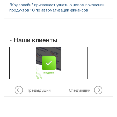
"Кодерлайн" приглашает узнать о новом поколении
продуктов 1С по автоматизации финансов
- Наши клиенты
ТОО «Tranco Management Solutions»
Предыдущий
Следующий
ТОО «ЭкоХимМаш-Азия»