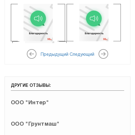
ОО
ООО "Интер"
ООО "Грунтмаш"
ООО "Неваэкспрес"
Предыдущий
Следующий
ДРУГИЕ ОТЗЫВЫ:
ООО "Интер"
ООО "Грунтмаш"