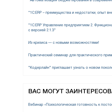
"Автоматизация бюджетирования в современны
"1C:ERP – преимущества и недостатки, опыт в
Құжаттың қозғалысы ТМҚ-дың 1С 8-ге түсуі 
"1С:ERP Управление предприятием 2. Функциона
с версией 2.1.3"
Қазақстан үшін 1С 8 Бухгалтерия құжатында
өзгертілуі мүмкін. Осылайша, тауарлық-матер
Из кризиса — с новыми возможностями!
айырысу шоттары (әдепкі бойынша) автоматт
бойынша өту арқылы өзгертілуі мүмкін:
Практический семинар для практического при
"Кодерлайн" приглашает узнать о новом покол
ВАС МОГУТ ЗАИНТЕРЕСО
Вебинар «Психологическая готовность к пост