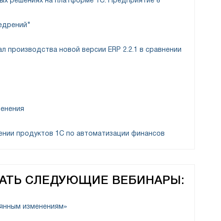
х решениях на платформе 1С: Предприятие 8"
недрений"
Қазақстан үшін Бухгалтерия
л производства новой версии ERP 2.2.1 в сравнении
ғы шоттар әдепкі бойынша белгіленеді, бірақ
иалдық есепке алу кезінде жеткізушілермен есеп
ы түрде құжат тақырыбына қойылады және сілтеме
менения
ении продуктов 1С по автоматизации финансов
ВАТЬ СЛЕДУЮЩИЕ ВЕБИНАРЫ:
оянным изменениям»