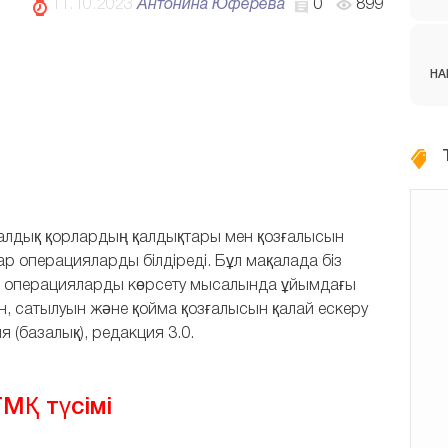
11.10.2023
Антонина Юферева
0
899
НА
иалдық қорлардың қалдықтары мен қозғалысын
ар операцияларды білдіреді. Бұл мақалада біз
н операцияларды көрсету мысалында ұйымдағы
, сатылуын және қойма қозғалысын қалай ескеру
ия (базалық), редакция 3.0.
Қ түсімі