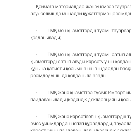
Қоймаға материалдар және/немесе тауарлап
алу» бөлімінде мынадай құжаттармен ресімдел
· ТМҚ мен қызметтердің түсімі: тауарлар
қолданылады;
· ТМҚ мен қызметтердің түсімі: сатып алу
қызметтерді сатып алуды көрсету үшін қолда
құнына қатысты қосымша шығындардан басқа
ресімдеу үшін де қолданыла алады;
· ТМҚ және қызметтер түсімі: Импорт-имп
пайдаланылады (кедендік декларацияны қосы
· ТМҚ және көрсетілетін қызметтердің түсі
емес ұйымдардан негізгі құралдарды, тауарла