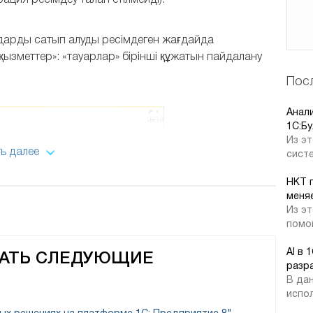
ация ресімдеу талап етілмейді).
лдарды сатып алуды ресімдеген жағдайда
қызметтер»: «тауарлар» бірінші құжатын пайдалану
Посл
Анал
1C:Бу
Из эт
ь далее
систе
қызметтердің түсуі
НКТ 
меняе
Из эт
онда жеткізушіден қоймаға қабылданатын
помог
зде келесі бухгалтерлік жазбалар жасалады:
AI в 
ВАТЬ СЛЕДУЮЩИЕ
разр
В дан
испол