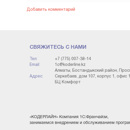
мынадай құжаттармен көрсетіледі:
Добавить комментарий
· ТМҚ жәе қызметтерді сату: тауарлар (ж
көрсету үшін қолданылады;
· ТМҚ және қызметтерді сату: сату-мате
СВЯЖИТЕСЬ С НАМИ
сатуды көрсету үшін қолданылады.
Тел:
+7 (775) 007-38-14
Email:
1c@koderline.kz
Тек тауарларды немесе материалдарды сат
Алматы, Бостандыкский район, Прос
тауарларды сату» бірінші құжатын пайдалану 
Адрес:
Серкебаев, дом 107, корпус 1, офис 1
БЦ Комфорт
«КОДЕРЛАЙН» Компания 1С:Франчайзи,
занимаемся внедрением и обслуживанием програ
Қазақстан үшін 1С 8 бухгалтерияда ТМҚ іске