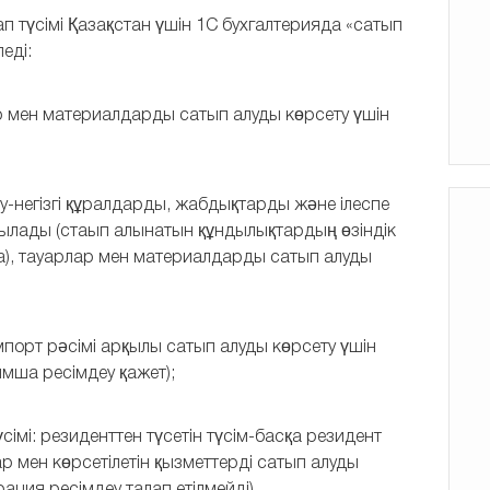
 түсімі Қазақстан үшін 1С бухгалтерияда «сатып
еді:
 мен материалдарды сатып алуды көрсету үшін
-негізгі құралдарды, жабдықтарды және ілеспе
нылады (стаып алынатын құндылықтардың өзіндік
), тауарлар мен материалдарды сатып алуды
орт рәсімі арқылы сатып алуды көрсету үшін
мша ресімдеу қажет);
мі: резиденттен түсетін түсім-басқа резидент
р мен көрсетілетін қызметтерді сатып алуды