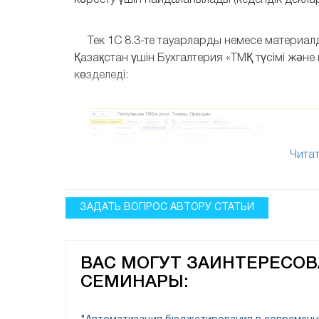
көрсету үшін пайдаланылады (кедендік деклар
Тек 1С 8.3-те тауарларды немесе материа
Қазақстан үшін Бухгалтерия «ТМҚ түсімі және 
көзделеді:
Читат
Қазақстан үшін 1С 8 бухгалтерияда ТМҚ мен 
ЗАДАТЬ ВОПРОС АВТОРУ СТАТЬИ
Бұл құжат бір ретті (бетбелгіні) қамтиды, 
номенклатура көрсетіледі және жүргізілген ке
ВАС МОГУТ ЗАИНТЕРЕСО
СЕМИНАРЫ: