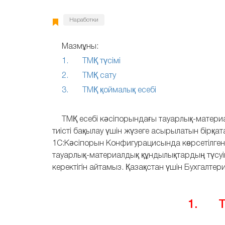
Наработки
Мазмұны:
1. ТМҚ түсімі
2. ТМҚ сату
3. ТМҚ қоймалық есебі
ТМҚ есебі кәсіпорындағы тауарлық-матер
тиісті бақылау үшін жүзеге асырылатын бірқат
1С:Кәсіпорын Конфигурацисында көрсетілге
тауарлық-материалдық құндылықтардың түсуін
керектігін айтамыз. Қазақстан үшін Бухгалтер
1. ТМ