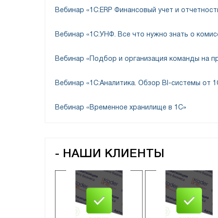
Вебинар «1С:ERP Финансовый учет и отчетност
Қазақстан үшін 1С 8 бухгалтериядағы ТМҚ тү
Вебинар «1С:УНФ. Все что нужно знать о коми
Номенклатура шоттары «номенклатураны ес
Вебинар «Подбор и организация команды на п
материалдық қорларды есепке алу кезінде ном
(Номенклатура және қойма» бөлімі-анықтамал
Вебинар «1С:Аналитика. Обзор BI-системы от 1
Вебинар «Временное хранилище в 1С»
Қазақстан үшін 1С 8 бухгалтериядағы номен
- НАШИ КЛИЕНТЫ
Белгіленген шоттар түсім құжатында жеке но
ТОО «Tranco
ТОО «ЭкоХимМаш-А
Management Solutions»