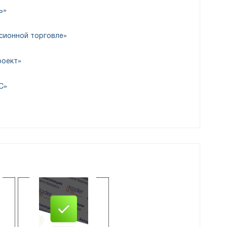
ь»
сімін есепке алу шоты
ссионной торговле»
епке алу шоттары» арнайы тіркелімінде тауарлық-
роект»
енклатураның жекелеген түрлері үшін белгіленеді
ықтар мен параметрлер):
С»
клатураны есепке алу шоттары
менклатура үшін өзгертілуі мүмкін:
ООО «ФЕРРОНОРДИК
зия»
Ari s
МАШИНЫ»