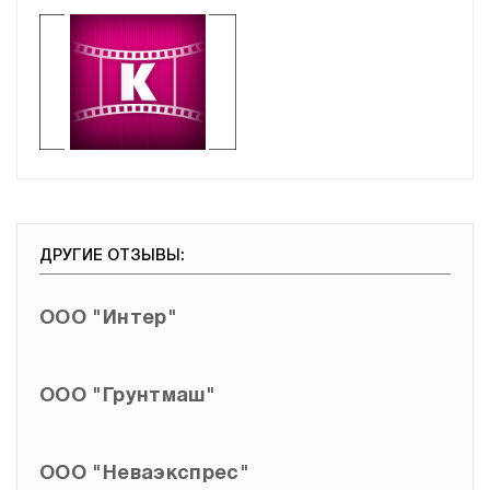
Группа компаний АО
Гр
«Киномакс»
Культура (шоу-бизнес)
К
ДРУГИЕ ОТЗЫВЫ:
ООО "Интер"
ООО "Грунтмаш"
ООО "Неваэкспрес"