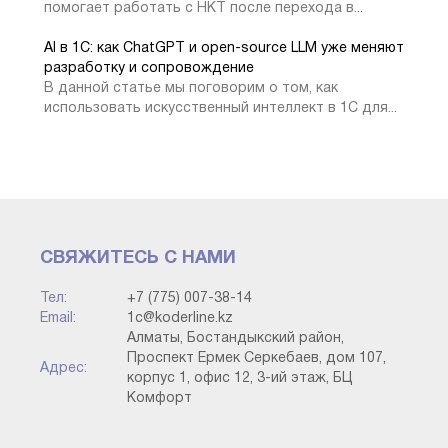
На следующей вкладке можно заполнить данные,
помогает работать с НКТ после перехода в...
которые получены от контрагента.
AI в 1С: как ChatGPT и open-source LLM уже меняют
разработку и сопровождение
В данной статье мы поговорим о том, как
использовать искусственный интеллект в 1С для...
СВЯЖИТЕСЬ С НАМИ
Тел:
+7 (775) 007-38-14
Раздел «Сверка взаиморасчетов», новая вкладка с
Email:
1c@koderline.kz
данными контрагентами
Алматы, Бостандыкский район,
Проспект Ермек Серкебаев, дом 107,
Адрес:
корпус 1, офис 12, 3-ий этаж, БЦ
На вкладке «Дополнительно» представлены
Комфорт
дополнительные параметры по формированию
печатной формы акта сверки. Устанавливаем