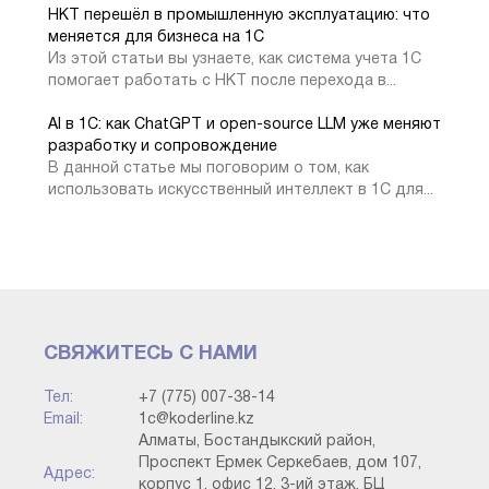
оплате. Данная аналитика необходима для того, чтобы
НКТ перешёл в промышленную эксплуатацию: что
данные об оплатах корректно отображались в отчете.
меняется для бизнеса на 1С
Из этой статьи вы узнаете, как система учета 1С
помогает работать с НКТ после перехода в...
AI в 1С: как ChatGPT и open-source LLM уже меняют
разработку и сопровождение
В данной статье мы поговорим о том, как
использовать искусственный интеллект в 1С для...
Поступление безналичных денежных средств,
Расширенная платежка
СВЯЖИТЕСЬ С НАМИ
Тел:
+7 (775) 007-38-14
Также зарегистрировать оплату можно другим
Email:
1c@koderline.kz
документом – Приходным кассовым ордером. Отличие
Алматы, Бостандыкский район,
документов в форме оплаты. Приходным кассовым
Проспект Ермек Серкебаев, дом 107,
Адрес:
ордером принимаются наличные денежные средства.
корпус 1, офис 12, 3-ий этаж, БЦ