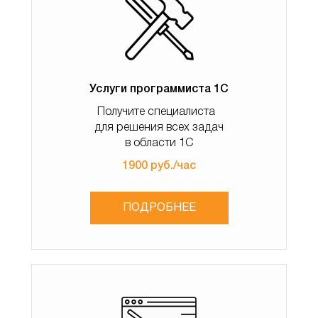
покупателя.
Рассмотрим, как зарегистрировать оплату от
покупателя безналичным способом. Создать документ
можно из документа продажи, а также из журнала
документов оплаты. Выберем первый способ.
Услуги программиста 1С
Открываем документ продажи и создаем из него
Получите специалиста
документ Поступление безналичных ДС.
для решения всех задач
в области 1С
1900 руб./час
ПОДРОБНЕЕ