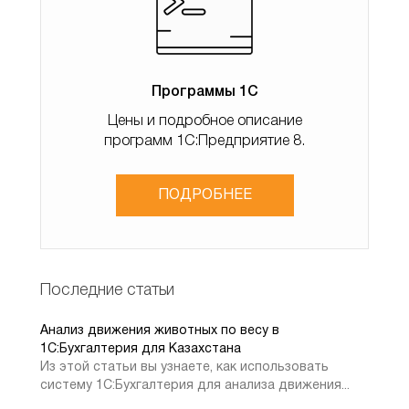
Реализация товаров и услуг
В документе автоматически заполняются
Программы 1С
практически все поля. Обязательно устанавливаем
флажок Проведено банком. Проводим документ.
Цены и подробное описание
программ 1С:Предприятие 8.
ПОДРОБНЕЕ
Последние статьи
Анализ движения животных по весу в
Поступление безналичных денежных средств
1C:Бухгалтерия для Казахстана
Из этой статьи вы узнаете, как использовать
систему 1С:Бухгалтерия для анализа движения...
На второй закладке заполнилась аналитика по