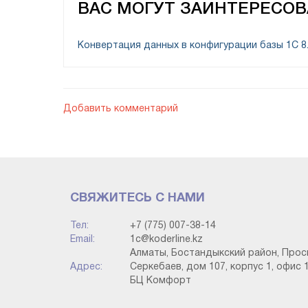
ВАС МОГУТ ЗАИНТЕРЕСОВ
Открываем настройки бэкапа базы.
Конвертация данных в конфигурации базы 1С 8
Добавить комментарий
СВЯЖИТЕСЬ С НАМИ
Тел:
+7 (775) 007-38-14
Email:
1c@koderline.kz
Настройка резервного копирования
Алматы, Бостандыкский район, Прос
Адрес:
Серкебаев, дом 107, корпус 1, офис 1
БЦ Комфорт
Существует 2 варианта выполнения бэ
расписанию, которое было предварительно н