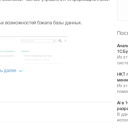
х возможностей бэкапа базы данных.
Посл
Анал
1C:Бу
Из эт
систе
ь далее
НКТ 
меняе
Из эт
помог
AI в 
разр
В дан
испол