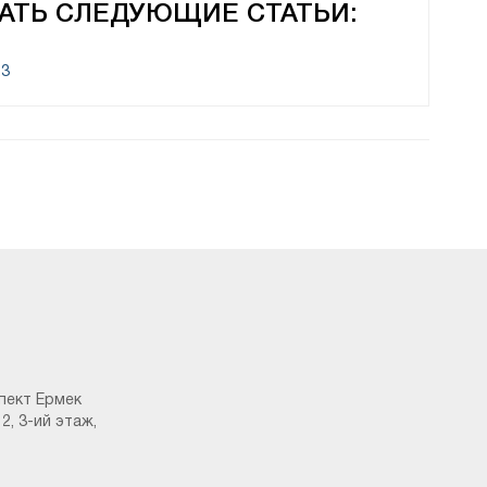
АТЬ СЛЕДУЮЩИЕ СТАТЬИ:
.3
пект Ермек
2, 3-ий этаж,
капа, при завершении работы 1С, а также по
астроено. Рассмотрим настройка каждого из них.