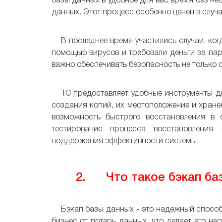
базы данных в удобное для вас время без н
данных. Этот процесс особенно ценен в случа
В последнее время участились случаи, ко
помощью вирусов и требовали деньги за па
важно обеспечивать безопасность не только 
1С предоставляет удобные инструменты дл
создания копий, их местоположение и хране
возможность быстрого восстановления в с
тестирование процесса восстановления
поддержания эффективности системы.
2. Что такое бэкап баз
Бэкап базы данных - это надежный спосо
бизнес от потерь данных, что делает его 