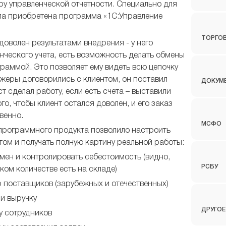
у управленческой отчетности. Специально для
ла приобретена программа «1С:Управление
ТОРГО
оволен результатами внедрения - у него
ческого учета, есть возможность делать обмены
раммой. Это позволяет ему видеть всю цепочку
жеры договорились с клиентом, он поставил
ДОКУМ
т сделал работу, если есть счета – выставили
го, чтобы клиент остался доволен, и его заказ
венно.
МСФО
программного продукта позволило настроить
ом и получать полную картину реальной работы:
н и контролировать себестоимость (видно,
РСБУ
аком количестве есть на складе)
оставщиков (зарубежных и отечественных)
и выручку
ДРУГОЕ
 сотрудников