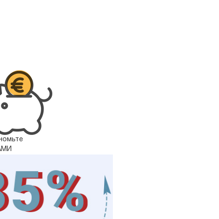
номьте
АМИ