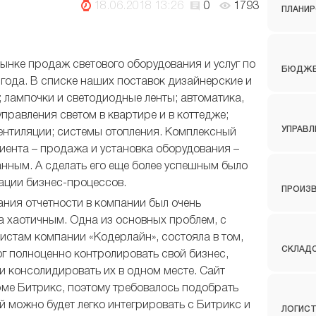
18.06.2018 13:26
0
1793
ПЛАНИР
ынке продаж светового оборудования и услуг по
БЮДЖЕ
2 года. В списке наших поставок дизайнерские и
; лампочки и светодиодные ленты; автоматика,
правления светом в квартире и в коттедже;
УПРАВЛ
ентиляции; системы отопления. Комплексный
иента – продажа и установка оборудования –
нным. А сделать его еще более успешным было
ации бизнес-процессов.
ПРОИЗ
ия отчетности в компании был очень
а хаотичным. Одна из основных проблем, с
истам компании «Кодерлайн», состояла в том,
СКЛАДС
г полноценно контролировать свой бизнес,
и консолидировать их в одном месте. Сайт
ме Битрикс, поэтому требовалось подобрать
 можно будет легко интегрировать с Битрикс и
ЛОГИС