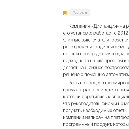
Торговля
Компания «Дистанция» на р
его установке работает с 201
элитные выключатели; розетки
реле времени; радиосистемы у
полный спектр датчиков для в
подход к решению проблем кл
делает наш бизнес востребова
решено с помощью автоматиз
Раньше процесс формирован
времязатратным и даже слегк
которой обратились к специал
что руководитель фирмы не мо
получать необходимые отчеты 
компании написан на платфор
программный продукт, который