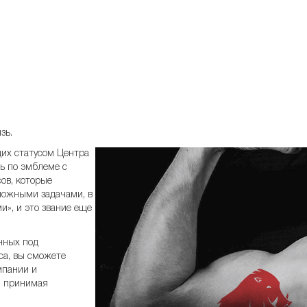
зь.
их статусом Центра
ть по эмблеме с
ов, которые
ложными задачами, в
», и это звание еще
нных под
са, вы сможете
мпании и
, принимая