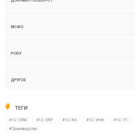
ДОКУМЕНТООБОРОТ
МСФО
РСБУ
ДРУГОЕ
ТЕГИ
#1С: CRM
#1С: ERP
#1С: КА
#1С: УНФ
#1С: УТ
#Производство