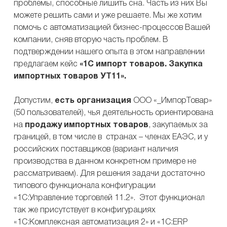
проблемы, способные лишить сна. Часть из них Вы
можете решить сами и уже решаете. Мы же хотим
помочь с автоматизацией бизнес-процессов Вашей
компании, сняв вторую часть проблем. В
подтверждении нашего опыта в этом направлении
предлагаем кейс
«1С импорт товаров. Закупка
импортных товаров УТ11».
Допустим,
есть организация
ООО «_ИмпорТовар»
(50 пользователей), чья деятельность ориентирована
на
продажу импортных товаров
, закупаемых за
границей, в том числе в странах – членах ЕАЭС, и у
российских поставщиков (вариант наличия
производства в данном конкретном примере не
рассматриваем). Для решения задачи достаточно
типового функционала конфигурации
«1С:Управление торговлей 11.2». Этот функционал
так же присутствует в конфигурациях
«1С:Комплексная автоматизация 2» и «1С:ERP