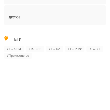
ДРУГОЕ
ТЕГИ
#1С: CRM
#1С: ERP
#1С: КА
#1С: УНФ
#1С: УТ
#Производство