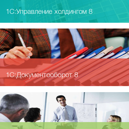
1С:Управление холдингом 8
1С:Документооборот 8
CRM-система позволяет:
«1С:Управление холдингом 8»
вести учет клиентов,
Программный продукт «1С:Документооборот 8»
– комплексное
проводить анализ базы клиентов, управлять продажами,
решение класса CPМ, предназначенное для
предназначен для решения задач выстраивания
управлять рабочим временем (тайм-менеджмент),
автоматизации широкого спектра задач, связанных с
методологии и автоматизации учета документов,
управлять маркетингом (анкетирование, e-mail
учетом, планированием и контролем эффективности
улучшения взаимодействия сотрудников, контроля и
рассылки), автоматизировать бизнес-процессы,
холдингов различного масштаба. Программный продукт
анализа исполнительской дисциплины
формировать отчетность (воронка продаж, анализ
предназначен для комплексной автоматизации
«1С:Документооборот 8» в комплексе решает задачи
клиентской базы и т.п.). Суть CRM — извлечение
управляющих компаний холдингов и охватывает
автоматизации учета документов, взаимодействия
максимальной пользы от взаимоотношений с каждым
основные области управленческого и фискального учета.
сотрудников, контроля и анализа исполнительской
клиентом.
дисциплины. Программа поддерживает
бюджетирование и централизованное
многопользовательскую работу в локальной сети или