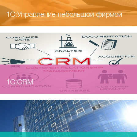
1С:Управление небольшой фирмой
«1С:Управление торговлей 8»
Программный продукт «1С:Бухгалтерия 8»
– это программа для
«1С:Управление небольшой фирмой 8» (УНФ)
– это
автоматизации задач оперативного и управленческого
является однопользовательской версией
готовое решение для автоматизации оперативного
учета, анализа и планирования торговых операций.
«1С:Бухгалтерия 8» и предназначен для автоматизации
управления на предприятиях малого бизнеса. В
«1С:Управление торговлей 8» позволяет
бухгалтерского и налогового учета коммерческих
программе реализовано все самое необходимое для
автоматизировать трудоемкие рутинные операции,
предприятий. Предназначена для автоматизации
ведения оперативного учета, контроля, анализа и
высвободить работников для выполнения аналитических
бухгалтерского и налогового учета, включая подготовку
планирования на предприятии. Решение не перегружено
и управленческих функций и тем самым повысить
обязательной (регламентированной) отчетности в
излишним функционалом, его можно легко настроить на
эффективность работы торговых и складских служб.
организациях, которые осуществляют любые виды
особенности организации управления и учета в компании
коммерческой деятельности: оптовой и розничной
– это обеспечивает возможность "быстрого старта" и
торговли, комиссионной торговли (включая субкомисию),
удобство ежедневной работы.
оказание услуг, производство и т.д.
1C:CRM