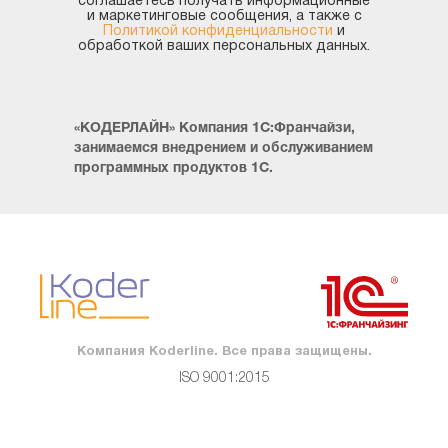
соглашаетесь получать информационные
Чтобы отправить результаты журнала счетов-фактур
и маркетинговые сообщения, а также с
1С 8.3 – нужно кликнуть на «Выгрузить», как можно
Политикой конфиденциальности
и
обработкой ваших персональных данных.
увидеть далее:
«КОДЕРЛАЙН» Компания 1С:Франчайзи,
занимаемся внедрением и обслуживанием
программных продуктов 1С.
Компания Koderline. Все права защищены.
ISO 9001:2015
Когда в журнал были внесены все необходимые
данные – его можно увидеть, если выбрать вкладку
«Отчёты» и перейти на панель «Регламентированные