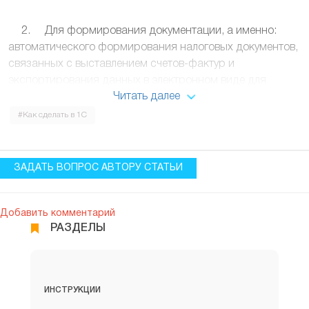
2. Для формирования документации, а именно:
автоматического формирования налоговых документов,
связанных с выставлением счетов-фактур и
экспортирования данных в электронном виде для
Читать далее
дальнейшей передачи налоговым органам;
#Как сделать в 1С
3. Для контроля денежных потоков, а именно:
контроля цепочки взаимодействия между
ЗАДАТЬ ВОПРОС АВТОРУ СТАТЬИ
контрагентами, связанных с возникновением
финансовых обязательств, выставления счетов, оплаты
и поступления денежных средств.
Добавить комментарий
РАЗДЕЛЫ
2. Ведение журнала счетов-
фактур
ИНСТРУКЦИИ