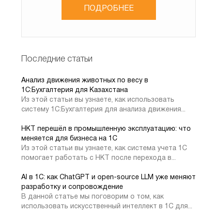
ПОДРОБНЕЕ
органам;
3. Экономия времени и ресурсов, так как журнал
счетов-фактур в 1С 8.3 позволяет автоматизировать
Последние статьи
процессы, связанные с оплатой и поступлением
денежных средств, что экономит время и ресурсы
Анализ движения животных по весу в
предприятий.
1C:Бухгалтерия для Казахстана
Из этой статьи вы узнаете, как использовать
систему 1С:Бухгалтерия для анализа движения...
4. Формировка журнала счетов-
НКТ перешёл в промышленную эксплуатацию: что
фактур 1С 8.3
меняется для бизнеса на 1С
Из этой статьи вы узнаете, как система учета 1С
помогает работать с НКТ после перехода в...
Чтобы сформировать журнал счетов-фактур внутри
системы 1С Предприятие 8.3, необходимо выбрать
AI в 1С: как ChatGPT и open-source LLM уже меняют
вкладку «Отчёты» и перейти на пункт «Журнал учёта
разработку и сопровождение
В данной статье мы поговорим о том, как
счетов-фактур», после чего, кликнуть на
использовать искусственный интеллект в 1С для...
«Сформировать», после этого, мы получим следующий