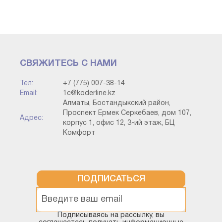
результат, как на примере на скриншоте ниже:
СВЯЖИТЕСЬ С НАМИ
Тел:
+7 (775) 007-38-14
Email:
1c@koderline.kz
Алматы, Бостандыкский район,
Проспект Ермек Серкебаев, дом 107,
Адрес:
корпус 1, офис 12, 3-ий этаж, БЦ
Комфорт
По той продукции, которая отслеживается, будут
заполнены графы 20, 21, 22 и 23. А для 20-й графы будут
данные или по той продукции, которую нельзя отследить
(регистрационный номер таможенной декларации), или
ПОДПИСАТЬСЯ
по той продукции, которую можно отследить (общий
регистрационный номер всей партии).
Подписываясь на рассылку, вы