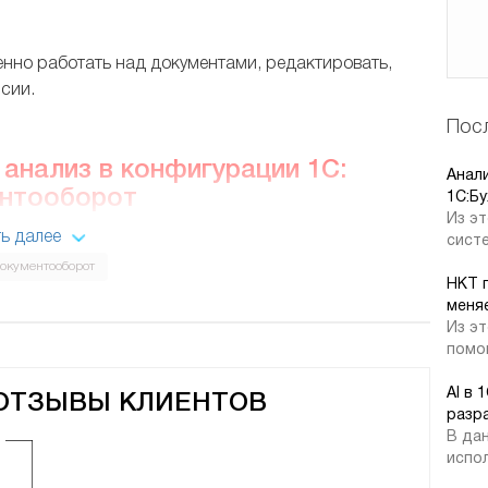
 работать над документами, редактировать,
ерсии.
Посл
анализ в конфигурации 1С:
Анал
нтооборот
1C:Бу
Из эт
ь далее
систе
Документооборот
ь статус каждого документа и анализировать
НКТ 
мации для вашего бизнеса. Отчеты, диаграммы и
меняе
ь взвешенные решения и оптимизировать рабочие
Из эт
помог
AI в 
 ОТЗЫВЫ КЛИЕНТОВ
окументов:
разр
В дан
испол
ЗАО «Инв