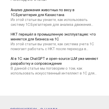
подборки и состав, по дополнительным сведениям,
могут только юзеры, которые имеют одновременно и
Анализ движения животных по весу в
роль «Добавление и изменение базовой нормативно-
1C:Бухгалтерия для Казахстана
справочной информации 1С», и полные права.
Из этой статьи вы узнаете, как использовать
систему 1С:Бухгалтерия для анализа движения...
Чтобы у объекта появился новый дополнительный
НКТ перешёл в промышленную эксплуатацию: что
реквизит – необходимо обратиться к перечню «Наборы
меняется для бизнеса на 1С
дополнительных реквизитов и сведений» и кликнуть на
Из этой статьи вы узнаете, как система учета 1С
помогает работать с НКТ после перехода в...
«Добавить». Перед нами появится карточка с перечнем
различных типов значений сведений и реквизитов, как
AI в 1С: как ChatGPT и open-source LLM уже меняют
можно увидеть ниже:
разработку и сопровождение
В данной статье мы поговорим о том, как
использовать искусственный интеллект в 1С для...