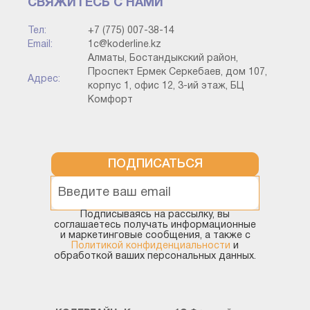
СВЯЖИТЕСЬ С НАМИ
Тел:
+7 (775) 007-38-14
Email:
1c@koderline.kz
Алматы, Бостандыкский район,
Проспект Ермек Серкебаев, дом 107,
Адрес:
корпус 1, офис 12, 3-ий этаж, БЦ
Комфорт
Дополнительные свойства могут иметь такие типы по
ПОДПИСАТЬСЯ
значениям: число, дата, булево, строка, элементы из
справочника «Дополнительные значения», составные
типы, элементы из других справочников.
Подписываясь на рассылку, вы
соглашаетесь получать информационные
и маркетинговые сообщения, а также с
Политикой конфиденциальности
и
Также у типов значений имеется вид их
обработкой ваших персональных данных.
представления. К примеру, если у нас дата, то она
может выводить как с временем, так и без него. Во
время определения типа значения можно подобрать