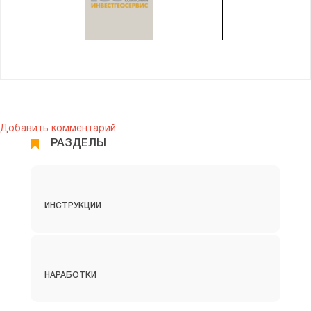
Нефтегазовая отрасль
· «Дополнительные сведения 1С» - они содержат
сведения про объект, но только те, которые не являются
неотъемлемыми для объекта. Обычно их могут менять те
юзеры, которые могут или читать, или менять сам
Фирма 1С
объект. Для их редактирования есть отдельная
карточка.
1С
Добавить комментарий
РАЗДЕЛЫ
2. Настройки по наборам
дополнительных реквизитов и
сведений
ИНСТРУКЦИИ
Чтобы использовать дополнительные реквизиты и
сведения – нужно открыть настройки системы 1С:
Документооборот и поставить «галочку» около пункта
НАРАБОТКИ
«Использовать дополнительные реквизиты и сведения».