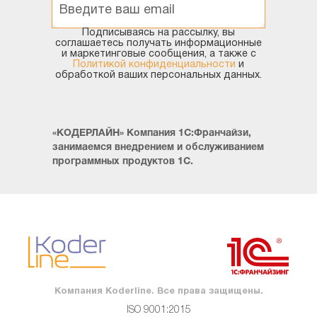
резервы. Резервы используются для резервирования
товаров под клиента, под перемещение, производство и
Подписываясь на рассылку, вы
соглашаетесь получать информационные
т.п. Наиболее часто резервирование используется в
и маркетинговые сообщения, а также с
продажах.
Политикой конфиденциальности
и
обработкой ваших персональных данных.
«КОДЕРЛАЙН» Компания 1С:Франчайзи,
занимаемся внедрением и обслуживанием
программных продуктов 1С.
Остатки товаров на складах
Компания Koderline. Все права защищены.
ISO 9001:2015