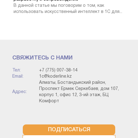
В данной статье мы поговорим о том, как
использовать искусственный интеллект в 1С для...
Движения серий номенклатуры по складам
СВЯЖИТЕСЬ С НАМИ
3. Отчет Остатки товаров в
Тел:
+7 (775) 007-38-14
Email:
1c@koderline.kz
конфигурации 1С: УНФ для
Алматы, Бостандыкский район,
Казахстана
Проспект Ермек Серкебаев, дом 107,
Адрес:
корпус 1, офис 12, 3-ий этаж, БЦ
Комфорт
Данный отчет отображает остатки товаров на
установленную дату. Помимо остатков отчет показывает
резервы и документы, которыми были сделаны данные
резервы. Также отчет показывает Свободные остатки
ПОДПИСАТЬСЯ
товара. Свободные остатки – это остатки минус