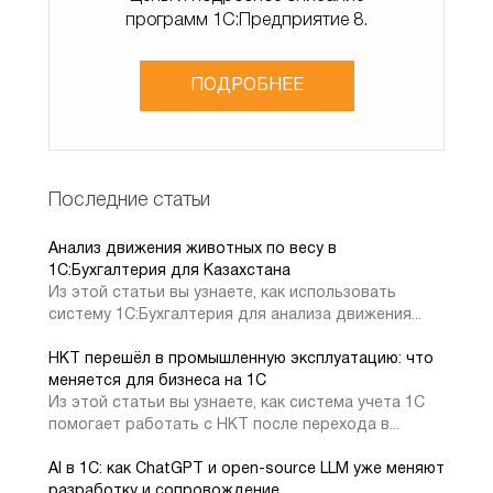
Отправить сейчас
программ 1С:Предприятие 8.
Переходим к следующему отчету.
ПОДРОБНЕЕ
2. Отчет Движение серий
номенклатуры по складам в 1С:
Последние статьи
Управление нашей фирмой
Анализ движения животных по весу в
1C:Бухгалтерия для Казахстана
Данный отчет показывает то же самое что и
Из этой статьи вы узнаете, как использовать
систему 1С:Бухгалтерия для анализа движения...
предыдущий отчет за исключением того, что в данном
отчете отображается только товары с сериями.
НКТ перешёл в промышленную эксплуатацию: что
меняется для бизнеса на 1С
Из этой статьи вы узнаете, как система учета 1С
помогает работать с НКТ после перехода в...
AI в 1С: как ChatGPT и open-source LLM уже меняют
разработку и сопровождение