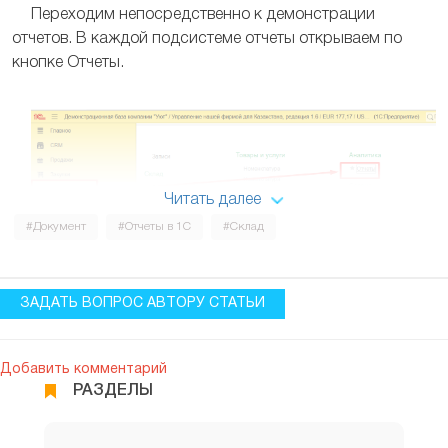
Переходим непосредственно к демонстрации
отчетов. В каждой подсистеме отчеты открываем по
кнопке Отчеты.
Читать далее
#Документ
#Отчеты в 1С
#Склад
ЗАДАТЬ ВОПРОС АВТОРУ СТАТЬИ
Отчеты
Добавить комментарий
РАЗДЕЛЫ
Сформируем отчет движения товаров по складам.
Данный отчет показывает остатки и обороты товаров на