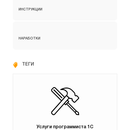
складе за выбранный период. Также можно
ИНСТРУКЦИИ
сформировать отчет с детализацией по складам и
расшифровать до регистратора. Так как иногда это
помогает понять откуда пришел товар и куда ушел.
НАРАБОТКИ
В отчете можно установить разнообразные фильтры,
например, по складу, по номенклатуре, либо по какому-
нибудь реквизите этих двух справочников.
ТЕГИ
Услуги программиста 1С