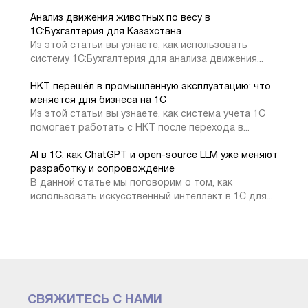
2. Настройте обработку, которая выполняет запрос
Анализ движения животных по весу в
1C:Бухгалтерия для Казахстана
и возвращает данные в формате JSON.
Из этой статьи вы узнаете, как использовать
3. Опубликуйте сервис на веб-сервере (например,
систему 1С:Бухгалтерия для анализа движения...
Apache или IIS).
НКТ перешёл в промышленную эксплуатацию: что
4. В Power BI настройте источник данных, указав
меняется для бизнеса на 1С
URL сервиса.
Из этой статьи вы узнаете, как система учета 1С
5. Проверьте соединение и убедитесь, что данные
помогает работать с НКТ после перехода в...
корректно отображаются.
AI в 1С: как ChatGPT и open-source LLM уже меняют
разработку и сопровождение
В данной статье мы поговорим о том, как
Шаг 3. Настройка BI-системы
использовать искусственный интеллект в 1С для...
После подключения источника данных в BI-
инструменте нужно настроить визуализацию. Например,
в Power BI:
1. Импортируйте данные через источник (ODBC,
HTTP или файл).
2. Создайте модель данных, связав таблицы по
СВЯЖИТЕСЬ С НАМИ