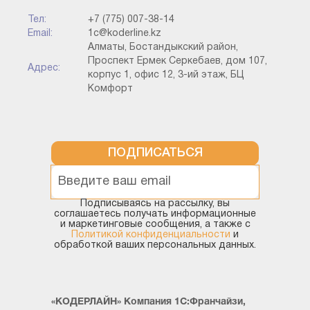
ключевым полям (например, по номеру заказа или дате).
Тел:
+7 (775) 007-38-14
3. Настройте дашборды: графики продаж,
Email:
1c@koderline.kz
диаграммы остатков или таблицы для анализа.
Алматы, Бостандыкский район,
4. Настройте автоматическое обновление данных
Проспект Ермек Серкебаев, дом 107,
Адрес:
по расписанию, если используется API или ODBC.
корпус 1, офис 12, 3-ий этаж, БЦ
Комфорт
5. Сохраните дашборд и настройте доступ для
пользователей (руководства, аналитиков).
Шаг 4. Тестирование и оптимизация
ПОДПИСАТЬСЯ
После настройки интеграции протестируйте процесс:
● Проверьте, что данные выгружаются корректно
Подписываясь на рассылку, вы
и в полном объеме.
соглашаетесь получать информационные
и маркетинговые сообщения, а также с
● Убедитесь, что обновление данных происходит
Политикой конфиденциальности
и
без задержек.
обработкой ваших персональных данных.
● Настройте фильтры в BI для удобства работы
пользователей.
● Проведите стресс-тест с большим объемом
«КОДЕРЛАЙН» Компания 1С:Франчайзи,