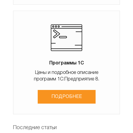
использовать несколько подходов:
●
Выгрузка в промежуточные файлы (CSV,
Excel):
1С:ERP формирует файл с данными, который
затем импортируется в BI. Это простой способ, но он не
подходит для работы с большими объемами данных в
реальном времени.
●
HTTP-сервисы:
Настройте в 1С:ERP HTTP-
сервис, который будет предоставлять данные по API.
Например, создайте обработку, которая возвращает
Программы 1С
JSON с результатами запроса.
Цены и подробное описание
●
ODBC-соединение:
Используйте ODBC-
программ 1С:Предприятие 8.
драйвер для прямого подключения BI к базе данных 1С.
Это требует настройки сервера и прав доступа.
ПОДРОБНЕЕ
Для Power BI чаще всего используется ODBC или
HTTP. Например, чтобы настроить HTTP-сервис:
1. В конфигурации 1С создайте HTTP-сервис с
Последние статьи
методом GET.