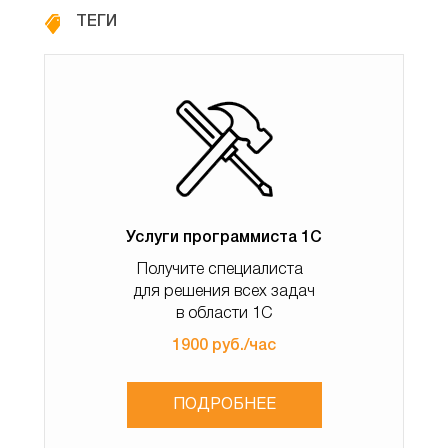
финансовых показателях.
ТЕГИ
1. Создайте запрос в конфигурации 1С:ERP с
помощью встроенного конструктора запросов.
Например, для анализа продаж настройте запрос к
регистрам накопления Продажи или Выручка.
2. Убедитесь, что запрос возвращает данные в
нужной структуре (например, с группировкой по
месяцам или клиентам).
3. Сохраните результат запроса в виде таблицы или
Услуги программиста 1С
регистра для дальнейшей выгрузки.
4. Настройте права доступа, чтобы ограничить
Получите специалиста
доступ к чувствительным данным.
для решения всех задач
в области 1С
5. Проверьте корректность данных, чтобы избежать
ошибок на этапе визуализации.
1900 руб./час
Шаг 2. Настройка механизма выгрузки данных
ПОДРОБНЕЕ
Для передачи данных из 1С:ERP в BI-систему можно