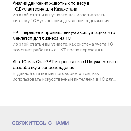
Анализ движения животных по весу в
1C:Бухгалтерия для Казахстана
Төменде 1С баспа нысанының деректемелерін
Из этой статьи вы узнаете, как использовать
толтыруға көшеміз:
систему 1С:Бухгалтерия для анализа движения...
НКТ перешёл в промышленную эксплуатацию: что
меняется для бизнеса на 1С
Из этой статьи вы узнаете, как система учета 1С
помогает работать с НКТ после перехода в...
AI в 1С: как ChatGPT и open-source LLM уже меняют
1С баспа нысанының деректемелерін толтыру
разработку и сопровождение
В данной статье мы поговорим о том, как
использовать искусственный интеллект в 1С для...
Бұл өрістерде біз құжаттың баспа түрінде
көргіміз келетін ақпаратты көрсетеміз.
Біз құжаттың баспа формасын
қалыптастырамыз:
СВЯЖИТЕСЬ С НАМИ