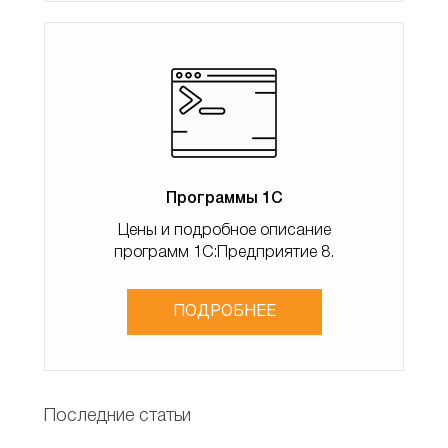
мәнін орнатыңыз.
4. "Контрагент", "сома" өрістері интуитивті – біз кімнен
және қандай сомадан алынғанын көрсетеміз.
5. Егер ақшаны бөлшек сатып алушы 1С емес, заңды
тұлға аударса. тұлға, төлем жасалатын шарттың нөмірін
көрсетіңіз.
6. Есеп айырысу және аванстық шот 1С жүйесінің
Программы 1С
параметрлеріне байланысты автоматты түрде
толтырылады.
Цены и подробное описание
программ 1С:Предприятие 8.
ПОДРОБНЕЕ
Последние статьи
Нысан өрістерін толтыру