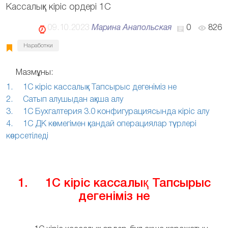
Кассалық кіріс ордері 1С
09.10.2023
Марина Анапольская
0
826
Наработки
Мазмұны:
1. 1С кіріс кассалық Тапсырыс дегеніміз не
2. Сатып алушыдан ақша алу
3. 1С Бухгалтерия 3.0 конфигурациясында кіріс алу
4. 1С ДК көмегімен қандай операциялар түрлері
көрсетіледі
1. 1С кіріс кассалық Тапсырыс
дегеніміз не