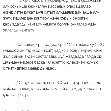
1С кіріс кассалық ордер-бұл ақша қаражатын
алу бойынша кез-келген кассалық операциялар
ескерілетін құжат. Бұл сатып алушылардан ақша алу,
жеткізушілерден қайтару және бұрын берілген
қарыздарды қайтару немесе болған оқиғалар үшін
залалды қайтару.
Кассалық кіріс ордерлерін 1С-та нөмірлеу (ПКО
немесе жай "приходников") үздіксіз болуы керек және
жыл сайын 1-ден басталады. Бұл жағдайда 1С-да сіз
ДКҰ-мен немесе басқа 1С есептік жүйесімен жұмыс
істейтіндігіңіз маңызды емес.
1С: бухгалтерлік есеп 3.0 конфигурациясында
кіріс кассалық тапсырысты қалай рәсімдеу керектігін
қарастырыңыз.