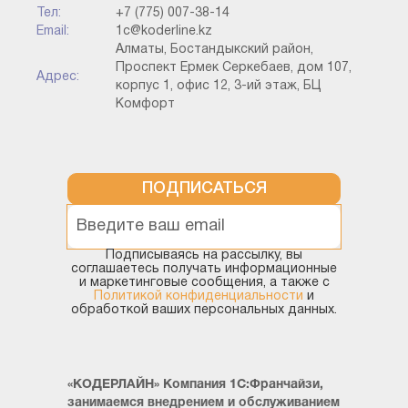
Тел:
+7 (775) 007-38-14
Email:
1c@koderline.kz
Алматы, Бостандыкский район,
Проспект Ермек Серкебаев, дом 107,
Адрес:
корпус 1, офис 12, 3-ий этаж, БЦ
Комфорт
ПОДПИСАТЬСЯ
Подписываясь на рассылку, вы
соглашаетесь получать информационные
и маркетинговые сообщения, а также с
Біз құжаттың баспа формасын қалыптастырамыз
Политикой конфиденциальности
и
обработкой ваших персональных данных.
3. 1С конфигурациясында кіріс
алу: бухгалтерлік есеп 3.0
«КОДЕРЛАЙН» Компания 1С:Франчайзи,
занимаемся внедрением и обслуживанием