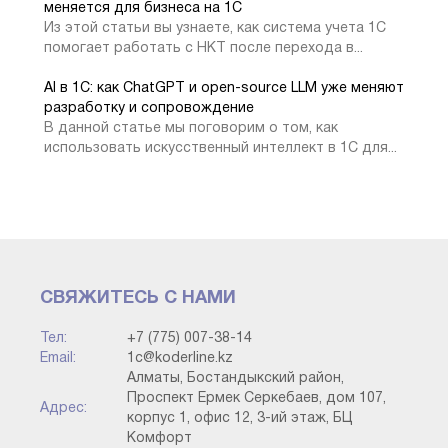
комплектации.
меняется для бизнеса на 1С
Из этой статьи вы узнаете, как система учета 1С
помогает работать с НКТ после перехода в...
AI в 1С: как ChatGPT и open-source LLM уже меняют
разработку и сопровождение
В данной статье мы поговорим о том, как
использовать искусственный интеллект в 1С для...
СВЯЖИТЕСЬ С НАМИ
Комплектация
Тел:
+7 (775) 007-38-14
Email:
1c@koderline.kz
Нажимаем на кнопку
Создать
.
Алматы, Бостандыкский район,
Проспект Ермек Серкебаев, дом 107,
Адрес:
корпус 1, офис 12, 3-ий этаж, БЦ
Комфорт