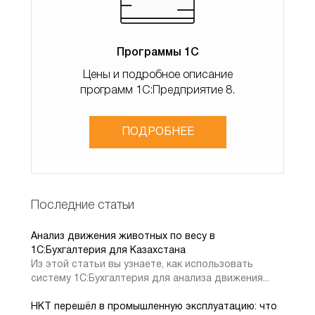
Программы 1С
Цены и подробное описание
программ 1С:Предприятие 8.
Добавляем комплектующие и указываем его
количество
ПОДРОБНЕЕ
Далее переходим к созданию документа
комплектации запасов.
Последние статьи
3. Как создать комплектацию в
1С: УНФ для Казахстана
Анализ движения животных по весу в
1C:Бухгалтерия для Казахстана
Из этой статьи вы узнаете, как использовать
систему 1С:Бухгалтерия для анализа движения...
Для создания комплектации запасов переходим в
раздел склада и открываем список документов
НКТ перешёл в промышленную эксплуатацию: что