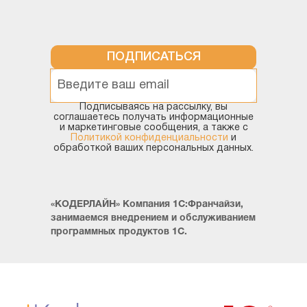
ПОДПИСАТЬСЯ
Подписываясь на рассылку, вы
соглашаетесь получать информационные
и маркетинговые сообщения, а также с
Политикой конфиденциальности
и
Создать
обработкой ваших персональных данных.
Добавляем номенклатуру, указываем при
необходимости вариант комплектации. Заполняем
«КОДЕРЛАЙН» Компания 1С:Франчайзи,
склад и организацию. Комплектующие заполняем
занимаемся внедрением и обслуживанием
вручную, либо по кнопкам
Заполнить - По
программных продуктов 1С.
комплектации
, если для товара создан вариант
комплектации.