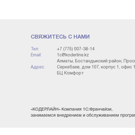
СВЯЖИТЕСЬ С НАМИ
Далее нужно избрать пункт «Электронные с
Тел:
+7 (775) 007-38-14
«Помощник настройки электронных счетов-фак
Email:
1c@koderline.kz
Алматы, Бостандыкский район, Прос
Адрес:
Серкебаев, дом 107, корпус 1, офис 1
БЦ Комфорт
«КОДЕРЛАЙН» Компания 1С:Франчайзи,
занимаемся внедрением и обслуживанием програ