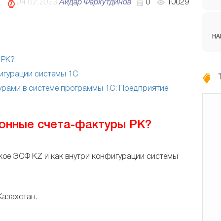
04.02.2023
Айдар Фархутдинов
0
10029
НА
 РК?
игурации системы 1С
рами в системе программы 1С: Предприятие
онные счета-фактуры РК?
акое ЭСФ KZ и как внутри конфигурации системы
Казахстан.