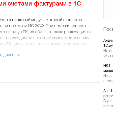
ми счетами-фактурами в 1C
т специальный модуль, который в ответе за
анным порталом ИС ЭСФ. При помощи данного
Посл
тов-фактур РК, их обмен, а также реализация их
ь – переходим на панель «Администрирование»,
Анал
на «Общие настройки», как демонстрируется на
1C:Бу
Из эт
ь далее
систе
НКТ 
меняе
Из эт
помог
AI в 
разр
В дан
испол