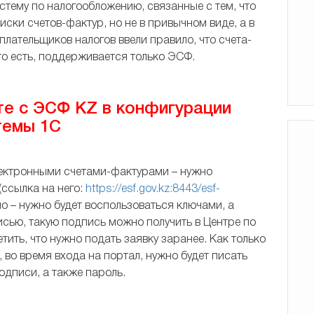
стему по налогообложению, связанные с тем, что
ски счетов-фактур, но не в привычном виде, а в
плательщиков налогов ввели правило, что счета-
то есть, поддерживается только ЭСФ.
е с ЭСФ KZ в конфигурации
темы 1С
лектронными счетами-фактурами – нужно
ссылка на него:
https://esf.gov.kz:8443/esf-
о – нужно будет воспользоваться ключами, а
сью, такую подпись можно получить в Центре по
тить, что нужно подать заявку заранее. Как только
во время входа на портал, нужно будет писать
одписи, а также пароль.