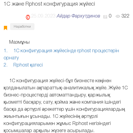
1С және Rphost конфигурация жүйесі
25.09.2023
Айдар Фархутдинов
0
322
Наработки
Мазмұны
1. 1С конфигурация жүйесінде rphost процестерін
орнату
2. Rphost қатесі
1С конфигурация жүйесі-бұл бизнесте кеңінен
қолданылатын ақпараттық-аналитикалық жүйе. Жүйе 1С
бизнес-процестерді автоматтандыру, қаржылық
қызметті басқару, сату, қойма және компания ішіндегі
басқа да әртүрлі әрекеттер үшін конфигурациялардың
жиынтығын ұсынады. 1С жүйесінің әртүрлі
конфигурацияларымен жұмыс Rphost негізіндегі
қосымшалар арқылы жүзеге асырылады.