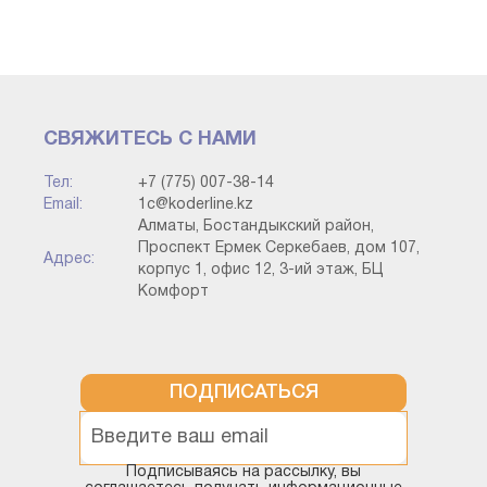
тапсырмаларды бұғаттау мәселені шешуі мүмкін, бірақ
бұл 1С Кәсіпорын жүйесінің платформасының жұмысын
айтарлықтай шектеуі мүмкін, өйткені фондық
тапсырмалар орындалмайды, оны келесі скриншоттан
көруге болады:
СВЯЖИТЕСЬ С НАМИ
Тел:
+7 (775) 007-38-14
Email:
1c@koderline.kz
Алматы, Бостандыкский район,
Проспект Ермек Серкебаев, дом 107,
Адрес:
корпус 1, офис 12, 3-ий этаж, БЦ
Комфорт
ПОДПИСАТЬСЯ
Подписываясь на рассылку, вы