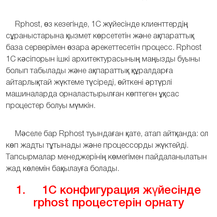
Rphost, өз кезегінде, 1С жүйесінде клиенттердің
сұраныстарына қызмет көрсететін және ақпараттық
база серверімен өзара әрекеттесетін процесс. Rphost
1С кәсіпорын ішкі архитектурасының маңызды буыны
болып табылады және ақпараттық құралдарға
айтарлықтай жүктеме түсіреді, өйткені әртүрлі
машиналарда орналастырылған көптеген ұқсас
процестер болуы мүмкін.
Мәселе бар Rphost туындаған қате, атап айтқанда: ол
көп жадты тұтынады және процессорды жүктейді.
Тапсырмалар менеджерінің көмегімен пайдаланылатын
жад көлемін бақылауға болады.
1. 1С конфигурация жүйесінде
rphost процестерін орнату