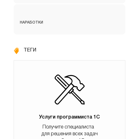
онда барлық процестер үшін 2ГБ жад бөлу керек;
· Егер жүйе 64 биттік архитектурада жұмыс істесе,
онда тек бір жұмыс процесін қолданған дұрыс;
НАРАБОТКИ
· Егер Rphost апаттық режимде үнемі өшіп тұрса,
онда кластерлік консуль ішінде қол жетімді резервтік
процестерді конфигурациялау керек;
ТЕГИ
· Rphost екі түрлі компьютерлік құрылғыларда
кластер орналастырылған жағдайда параметрлерді
қажет етеді.
2. Rphost қатесі
Көптеген әзірлеушілерде rphost.exe процесінің толық
Услуги программиста 1С
ауқымды жұмысын жүзеге асыру үшін сервер қуатының
Получите специалиста
жетіспеушілік проблемасы болады.
для решения всех задач