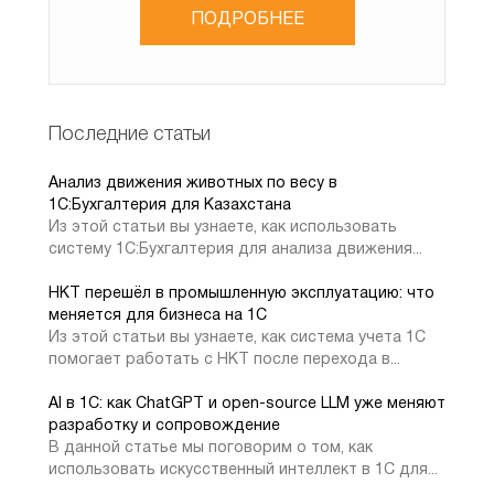
ПОДРОБНЕЕ
Сондықтан барлық жабдықтар мен компьютерлер
жүктеме көлеміне сәйкес келуі керек.
Егер аз мөлшерде ақпаратты өңдеу және беру
Последние статьи
бақыланбаса және rphost.exe үнемі өсіп отырады, содан
кейін келесідей әдістерді қолданып көру қажет:
Анализ движения животных по весу в
1C:Бухгалтерия для Казахстана
Из этой статьи вы узнаете, как использовать
1. 1С Кәсіпорын платформаның соңғы нұсқасына
систему 1С:Бухгалтерия для анализа движения...
жаңарту-бұл жүйеге қойылатын талаптарды азайтады
және мәселені шеше алады;
НКТ перешёл в промышленную эксплуатацию: что
меняется для бизнеса на 1С
Из этой статьи вы узнаете, как система учета 1С
2. Уақытша шешім ретінде, егер пайдаланушылар
помогает работать с НКТ после перехода в...
дерекқордан уақытша жойылса, серверді 1С
платформасы қосымшасымен қайта бастауға болады.
AI в 1С: как ChatGPT и open-source LLM уже меняют
Алайда оны жиі қолдануға болмайды;
разработку и сопровождение
В данной статье мы поговорим о том, как
использовать искусственный интеллект в 1С для...
3. Ақпараттық базадағы регламенттік