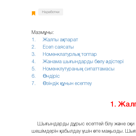
Наработки
Мазмұны:
1. Жалпы ақпарат
2. Есеп саясаты
3. Номенклатурлық топтар
4. Жанама шығындарды бөлу әдістері
5. Номенклутураның сипаттамасы
6. Өндіріс
7. Өзіндік құнын есептеу
1. Жал
Шығындарды дұрыс есептей білу және оқи бі
шешімдерін қабылдау үшін өте маңызды. Шығ