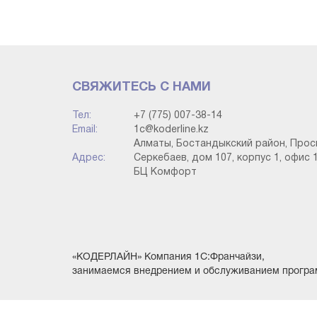
анықтайды (өндіріс кезеңдері). Бұл әдісті күрд
бөлімшелер басқа бөлімшелер үшін жартылай
шығарылым) қолдануы керек.
· Бөлімшелер бойынша-осы әдісті орнату 
СВЯЖИТЕСЬ С НАМИ
саналады және есеп «шоттарды жабу үшін бөл
(кәсіпорын-есеп саясаты бөлімі) белгіленетін 
Тел:
+7 (775) 007-38-14
жеке орындалады. Бұл әдіс қарапайым өндіріс
Email:
1c@koderline.kz
Алматы, Бостандыкский район, Прос
Адрес:
Серкебаев, дом 107, корпус 1, офис 1
БЦ Комфорт
«КОДЕРЛАЙН» Компания 1С:Франчайзи,
занимаемся внедрением и обслуживанием програ