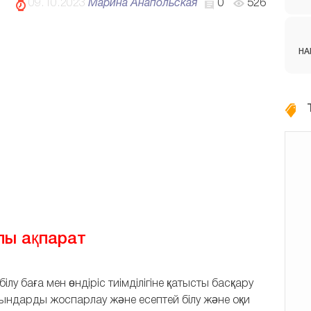
09.10.2023
Марина Анапольская
0
526
НА
пы ақпарат
лу баға мен өндіріс тиімділігіне қатысты басқару
ындарды жоспарлау және есептей білу және оқи