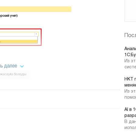
Посл
Анал
1C:Бу
Из эт
ь далее
систе
 жасауға болады
НКТ 
меняе
Из эт
помог
рийі қарастылылған, оның ішінде бағдарлама
AI в 
асауы керек:
разр
В дан
испол
а, жүйе автоматты түрде қайта бөлу ретін