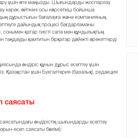
басқару үшін өте маңызды. Шығындарды жоспарлау
ау керек, өйткені осы көрсеткіш бойынша
рудың дұрыстығын бағалауға және компанияның
ептеуге дайындық процесі бағдарламаны
 сонымен қатар тиісті сапа мен құндылықтың
ын таңдауды қамтитын бірқатар дәйекті әрекеттерді
иясында өндіріс құнын дұрыс есептеу үшін
. Қазақстан үшін Бухгалтерия (базалық), редакция
еп саясаты
п саясатындағы өндірістің шығындарды есептеу
порын-есеп саясаты бөлімі):