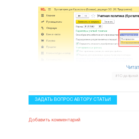
Читат
#1С-да қалай
ЗАДАТЬ ВОПРОС АВТОРУ СТАТЬИ
Жүйеде өндіріс құнын есептеудің екі сцена
параметрлеріне жауапты қызметкер таңдау ж
Добавить комментарий
· Қайта бөлу арқылы-бұл әдісті таңдағанд