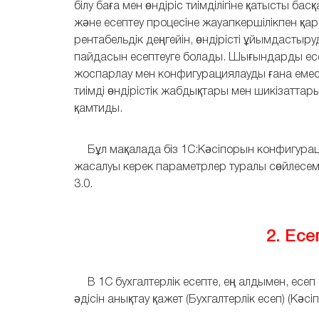
білу баға мен өндіріс тиімділігіне қатысты 
және есептеу процесіне жауапкершілікпен қар
рентабельдік деңгейін, өндірісті ұйымдасты
пайдасын есептеуге болады. Шығындарды ес
жоспарлау мен конфигурациялауды ғана емес,
тиімді өндірістік жабдықтары мен шикізаттар
қамтиды.
Бұл мақалада біз 1С:Кәсіпорын конфигурац
жасалуы керек параметрлер туралы сөйлесеміз
3.0.
2. Ес
В 1С бухгалтерлік есепте, ең алдымен, есе
әдісін анықтау қажет (Бухгалтерлік есеп) (Кәсі