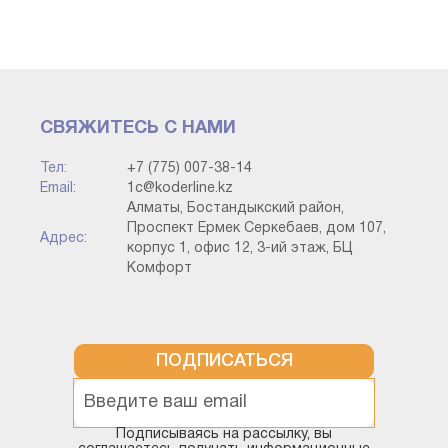
· "Өтінім" -Сертификаттау туралы өтінім
жасалғанын білдіреді, бұл мән "номенклатураны
сертификаттауға өтінім"құжатының көмегімен белгіленуі
мүмкін;
СВЯЖИТЕСЬ С НАМИ
Тел:
+7 (775) 007-38-14
· "Сынамаларды іріктеу" - одан әрі сертификаттау
Email:
1c@koderline.kz
үшін сынамалар жасалғанына жауап береді,
Алматы, Бостандыкский район,
мәні"номенклатура сынамаларын іріктеу актісі"
Проспект Ермек Серкебаев, дом 107,
Адрес:
құжатымен айқындалады;
корпус 1, офис 12, 3-ий этаж, БЦ
Комфорт
· "Бас тарту" - бұл номенклатура
сертификаттаудан өтпегенін білдіреді, бұл
жағдай"номенклатура сынамаларын алу актісі"
ПОДПИСАТЬСЯ
құжатымен анықталады.
Сертификат күні әрқашан сертификат жасалған
Подписываясь на рассылку, вы