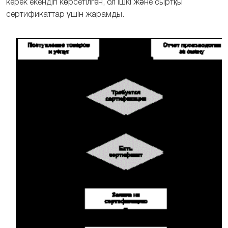
керек екендігі көрсетілген, ол ішкі және сыртқы
сертификаттар үшін жарамды.