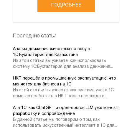
· Сертификат санаты: ішкі немесе сыртқы;
ПОДРОБНЕЕ
· Сертификаттау рәсімінің жағдайы;
· Сертификатты алу нөмірі мен күні;
· Сертификаттау мерзімі.
Последние статьи
Сонымен қатар, Регистр ішінде жазба жасалған құжат
Анализ движения животных по весу в
маңызды. "Номенклатураны сертификаттау" тіркеліміне
1C:Бухгалтерия для Казахстана
жазбаларды қолмен Енгізу мүмкін емес екенін ескеру
Из этой статьи вы узнаете, как использовать
маңызды. Ал сертификат санатына Регистр ішінде
систему 1С:Бухгалтерия для анализа движения...
жазба жасаған құжаттың операция түрі жауап береді.
НКТ перешёл в промышленную эксплуатацию: что
меняется для бизнеса на 1С
Сертификаттау процедурасының жағдайы төрт
Из этой статьи вы узнаете, как система учета 1С
мәннің бірін қабылдай алады:
помогает работать с НКТ после перехода в...
AI в 1С: как ChatGPT и open-source LLM уже меняют
· "Бар" - сертификаттың болуын білдіреді, оны
разработку и сопровождение
"номенклатураны сертификаттау" құжатының көмегімен
В данной статье мы поговорим о том, как
использовать искусственный интеллект в 1С для...
орнатуға болады;