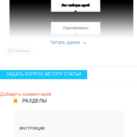
Читать далее
#1С емтихан
ЗАДАТЬ ВОПРОС АВТОРУ СТАТЬИ
Добавить комментарий
РАЗДЕЛЫ
1С сертификаттарын есепке алу рәсімін жүргізу
кезіндегі негізгі іс-әрекеттер
ИНСТРУКЦИИ