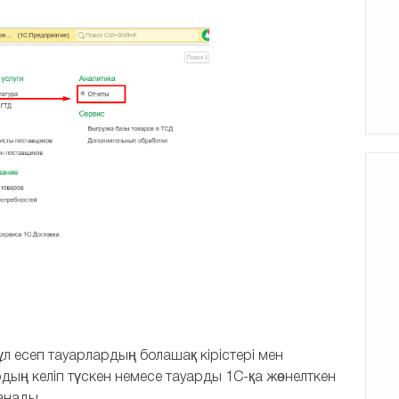
сеп тауарлардың болашақ кірістері мен
дың келіп түскен немесе тауарды 1С-қа жөнелткен