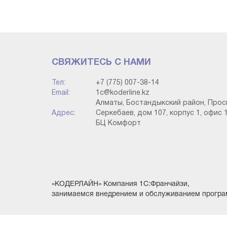
СВЯЖИТЕСЬ С НАМИ
Тел:
+7 (775) 007-38-14
Email:
1c@koderline.kz
Алматы, Бостандыкский район, Прос
· Тапсырыстар бойынша түсу және төле
Адрес:
Серкебаев, дом 107, корпус 1, офис 1
бойынша тауарлардың төленуі және түсуін бақы
БЦ Комфорт
жүйесінде де бар;
«КОДЕРЛАЙН» Компания 1С:Франчайзи,
занимаемся внедрением и обслуживанием програ