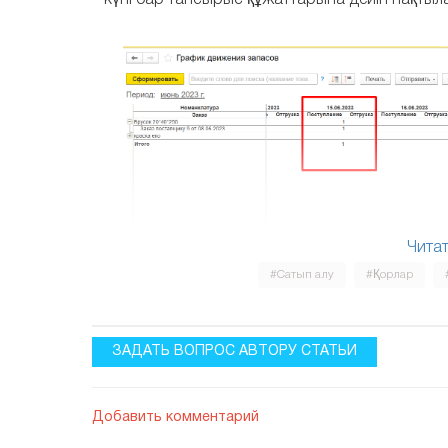
күні бар тапсырыс құжаттарына дейін нақтыл
Читат
#Сатып алу
#Қорлар
· Борыш мерзімі бойынша берешек – о
берешегі мен мерзімі өткен берешегі көрсетіле
ЗАДАТЬ ВОПРОС АВТОРУ СТАТЬИ
Добавить комментарий