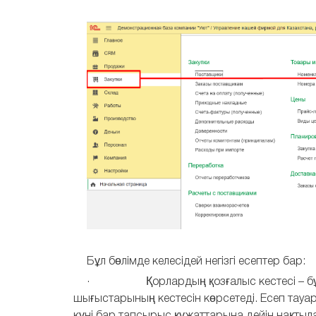
Бұл бөлімде келесідей негізгі есептер бар:
· Қорлардың қозғалыс кестесі – бұл е
шығыстарының кестесін көрсетеді. Есеп тауар