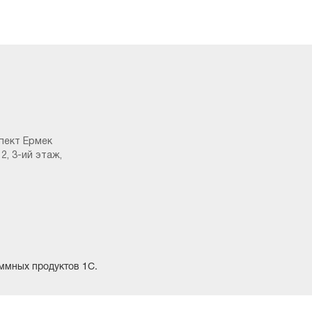
пект Ермек
у – бұл есеп жеткізушілердің тапсырыстары
2, 3-ий этаж,
лауға мүмкіндік береді. Ұқсас есеп сатудың ішкі
ммных продуктов 1С.