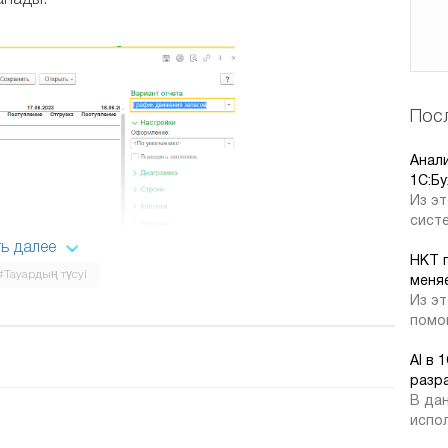
анады.
Посл
Анал
1C:Бу
Из эт
систе
ь далее
НКТ 
#Тауардың түсуі
меняе
Из эт
сы есепте берушінің борыш мерзімі боынша
помог
ді. Ұқсас есеп сатудың ішкі жүйесінде де бар;
AI в 
разр
В дан
испол