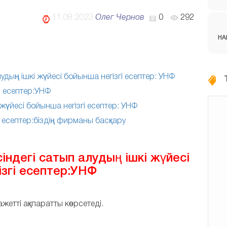
11.08.2023
Олег Чернов
0
292
НА
дың ішкі жүйесі бойынша негізгі есептер: УНФ
і есептер:УНФ
жүйесі бойынша негізгі есептер: УНФ
і есептер:біздің фирманы басқару
дегі сатып алудың ішкі жүйесі
згі есептер:УНФ
жетті ақпаратты көрсетеді.