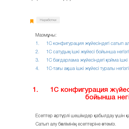
Наработки
Мазмұны:
1. 1С конфигурация жүйесіндегі сатып алу
2. 1С сатудың ішкі жүйесі бойынша негізг
3. 1С бағдарлама жүйесіндегі қойма ішкі 
4. 1С-тағы ақша ішкі жүйесі туралы негізг
1. 1С конфигурация жүйесін
бойынша негі
Есептер әртүрлі шешімдер қабылдау үшін қа
Сатып алу бөлімінің есептеріне өтеміз.