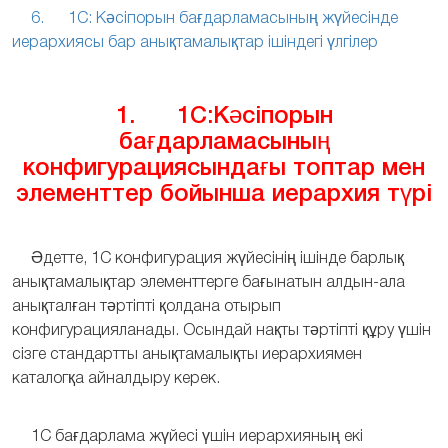
6. 1С: Кәсіпорын бағдарламасының жүйесінде
иерархиясы бар анықтамалықтар ішіндегі үлгілер
1. 1С:Кәсіпорын
бағдарламасының
конфигурациясындағы топтар мен
элементтер бойынша иерархия түрі
Әдетте, 1С конфигурация жүйесінің ішінде барлық
анықтамалықтар элементтерге бағынатын алдын-ала
анықталған тәртіпті қолдана отырып
конфигурацияланады. Осындай нақты тәртіпті құру үшін
сізге стандартты анықтамалықты иерархиямен
каталогқа айналдыру керек.
1С бағдарлама жүйесі үшін иерархияның екі