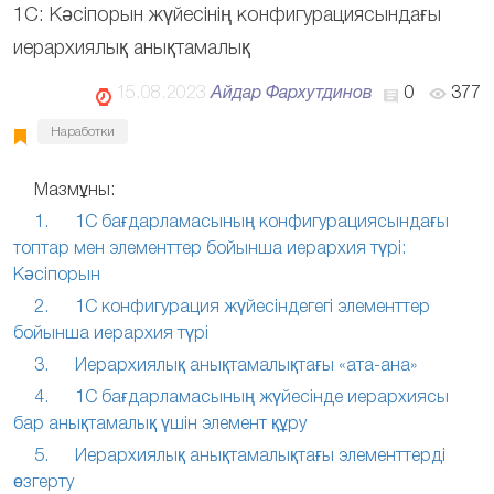
1С: Кәсіпорын жүйесінің конфигурациясындағы
иерархиялық анықтамалық
15.08.2023
Айдар Фархутдинов
0
377
Наработки
Мазмұны:
1. 1С бағдарламасының конфигурациясындағы
топтар мен элементтер бойынша иерархия түрі:
Кәсіпорын
2. 1С конфигурация жүйесіндегегі элементтер
бойынша иерархия түрі
3. Иерархиялық анықтамалықтағы «ата-ана»
4. 1С бағдарламасының жүйесінде иерархиясы
бар анықтамалық үшін элемент құру
5. Иерархиялық анықтамалықтағы элементтерді
өзгерту