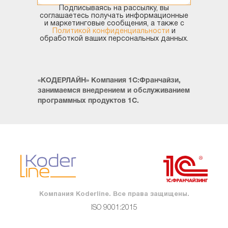
3. Иерархиялық
Подписываясь на рассылку, вы
анықтамалықтағы «Ата-ана»
соглашаетесь получать информационные
и маркетинговые сообщения, а также с
Политикой конфиденциальности
и
обработкой ваших персональных данных.
Иерархиясы бар анықтамалық элементтердің
әрқайсысы үшін «ата-ана» болуы керек-оның үстіндегі
басты нәрсе-бұл анықтамалықтың ішінде стандарттыға
«КОДЕРЛАЙН» Компания 1С:Франчайзи,
қатысты белгілі бір реквизит.
занимаемся внедрением и обслуживанием
программных продуктов 1С.
Егер бізде иерархия жасалмаған болса, онда мұндай
реквизиттер осы мысалдағыдай көрсетілмейді:
Компания Koderline. Все права защищены.
ISO 9001:2015