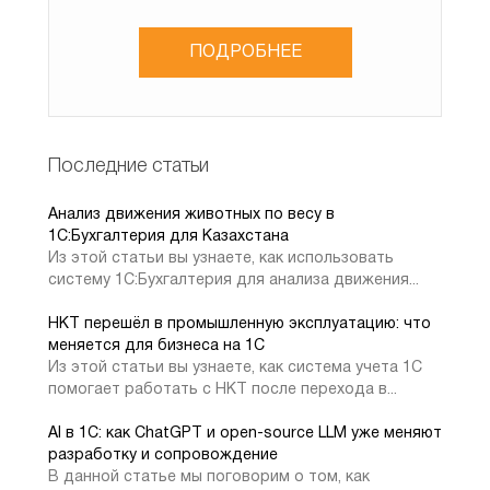
манипуляциялармен құрылады, бірақ «иерархия түрі»
санатында сіз «элементтер иерархиясын» таңдауыңыз
ПОДРОБНЕЕ
керек, мұны келесі мысалда көруге болады:
Последние статьи
Анализ движения животных по весу в
1C:Бухгалтерия для Казахстана
Из этой статьи вы узнаете, как использовать
систему 1С:Бухгалтерия для анализа движения...
НКТ перешёл в промышленную эксплуатацию: что
меняется для бизнеса на 1С
Из этой статьи вы узнаете, как система учета 1С
помогает работать с НКТ после перехода в...
AI в 1С: как ChatGPT и open-source LLM уже меняют
разработку и сопровождение
В данной статье мы поговорим о том, как