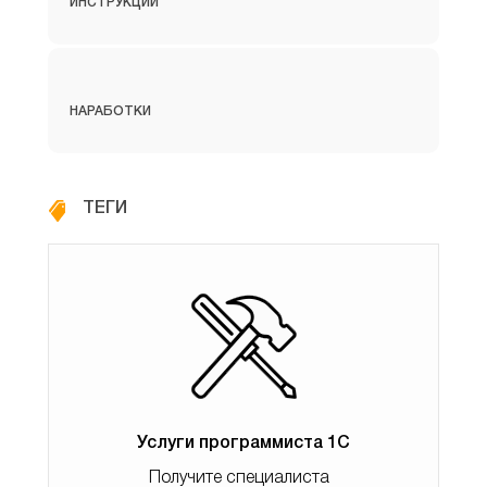
ИНСТРУКЦИИ
НАРАБОТКИ
ТЕГИ
Бұл түр үшін анықтамалық төменде көрсетілгендей
элементтер орналастырылатын топтар жасай алады:
Услуги программиста 1С
Получите специалиста