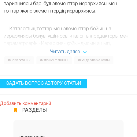
вариациясы бар-бұл элементтер иерархиясы мен
топтар және элементтердің иерархиясы.
Каталогтың топтар мен элементтер бойынша
иерархиясы болуы үшін-осы кталогтың редакторы мен
параметрлерін «Иерархия» қойындысын ашып,
«иерархиялық анықтамалықтың» жанына «белгі» қою
Читать далее
керек, ал «иерархия көрінісі» сипаты санаты үшін
#Справочник
#Элемент пішіні
#Бағдарлама коды
төмендегі скриншотта көрсетілгендей «топтар мен
элементтер иерархиясын» таңдаңыз:
ЗАДАТЬ ВОПРОС АВТОРУ СТАТЬИ
Добавить комментарий
РАЗДЕЛЫ