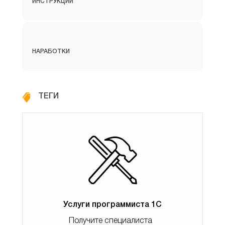
ИНСТРУКЦИИ
деректерді жіберуге болады. SOAP клиентін 1С-де
орнату күрделі емес және бұл алгоритм:
1. Компьютерге өзара әрекеттесетін сервер
НАРАБОТКИ
бағдарламасын орнату (мысалы, CRM жүйесі немесе
веб-қызметтерді пайдаланатын кез-келген басқа
қолданба);
ТЕГИ
2. Сервер бағдарламасы орнатылған сервердің
жұмыс істейтініне және желі арқылы қол жетімді екеніне
көз жеткізіңіз;
3. 1С-да SOAP клиентін жасаңыз;
4. Қосылым параметрлерін орнатыңыз (URL,
Услуги программиста 1С
пайдаланушы, құпия сөз);
Получите специалиста