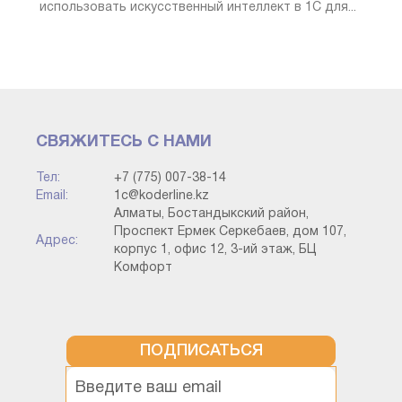
использовать искусственный интеллект в 1С для...
Сонымен қатар, JSON сериялануы, егер сіз онымен
СВЯЖИТЕСЬ С НАМИ
JavaScript көмегімен жұмыс жасасаңыз және
Тел:
+7 (775) 007-38-14
eval(resultText) командасының көмегімен жолды
Email:
1c@koderline.kz
массивке немесе объектіге өзгертсеңіз, өте ыңғайлы
Алматы, Бостандыкский район,
екенін түсіну маңызды.
Проспект Ермек Серкебаев, дом 107,
Адрес:
корпус 1, офис 12, 3-ий этаж, БЦ
Комфорт
Веб-қызметтен жауаптың дұрыстығын оның мекен-
жайын енгізгеннен кейін тексереміз, ол келесіде
көрсетіледі:
ПОДПИСАТЬСЯ