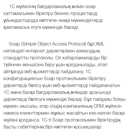
1С жүйесінің бағдарламалық өнімін soap
хаттамасымен біріктіру бизнес-процестерді
ұйымдастыруда көптеген жаңа мүмкіндіктерді
қамтамасыз етуге мүмкіндік береді.
Soap (Simple Object Access Protocol) бұл XML
негізіндегі интернет деректерімен алмасудың
стандартты протоколы. Ол хабарламаларды бір
түйіннен екіншісіне беру үшін қолданылады, атап
айтқанда веб-қызметтерді пайдалану. 1С
конфигурациясын Soap протоколымен біріктіру
деректерді бөлісу үшін веб-қызметтерді пайдаланатын
1С және басқа бағдарламалық өнімдер арасында
деректерді бөлісуге мүмкіндік береді. Бұл пайдалы болуы
мүмкін, мысалы, егер сіздің компанияның CRM жүйесін
немесе клиенттермен жұмыс жасайтын кез-келген басқа
жүйені қолданса. 1С-ті Soap протоколымен біріктірудің
басты себептерінің бірі-көптеген қосымшалар