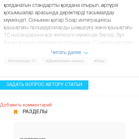
қолданатын стандартты қолдана отырып, әртүрлі
қосымшалар арасында деректерді тасымалдау
мүмкіндігі. Сонымен қатар Soap интеграциясы
қашықтағы процедураларды шақыруға және қашықтағы
1С нысандарына қол жеткізуге мүмкіндік береді, бұл
басқа қосымшалармен интеграцияда 1С мүмкіндіктерін
едәуір кеңейтеді. 1С деректерді бөлісу үшін келесі
Читать далее
форматтарды қолдайды: XML, JSON және SOAP. Soap-
#Интеграция 1С
#Деректермен алмасу
#Soap
пен 1С-да жұмыс істеу үшін веб-қызметтерге қол жеткізу
құралдарының стандартты кітапханасы қолданылады.
ЗАДАТЬ ВОПРОС АВТОРУ СТАТЬИ
2. SOAP-клиентін 1С-те
конфигурациялау алгоритмі
Добавить комментарий
РАЗДЕЛЫ
Негізгі әдіс 1С SOAP-клиентін пайдалану. Оның
көмегімен қашықтағы процедураларды шақыруға және
интернет арқылы 1С және басқа қоысмшалар арасында