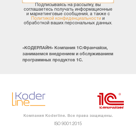
Подписываясь на рассылку, вы
соглашаетесь получать информационные
и маркетинговые сообщения, а также с
Политикой конфиденциальности
и
обработкой ваших персональных данных.
«КОДЕРЛАЙН» Компания 1С:Франчайзи,
занимаемся внедрением и обслуживанием
программных продуктов 1С.
192.168.1.151
HTML файлының жобасын әртүрлі браузерлерге
арналған стильдер тізімі бар дайын шаблоннан бастаған
дұрыс. Жоғарғы формада веб-сервер параметрлеріне
жауап беретін элементтерді көрсету керек, олардың
Компания Koderline. Все права защищены.
арқасында:
ISO 9001:2015
· wsPassword – құпия сөз;