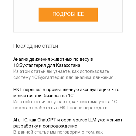
ақаулар болмайды. Егер домендер сәйкес келмесе, онда
браузер осындай қате мәтінін көрсетеді:
ПОДРОБНЕЕ
Бізде 1С жүйесі тарапынан «Execute» операциясы бар
Последние статьи
«catalogs» веб-сервисі болсын. Кіру үшін бізде «string»
деректер түрі немесе «script» түрі бар опциялар болады
Анализ движения животных по весу в
1C:Бухгалтерия для Казахстана
және оларда «string» Шығыс түрі болады. Сонымен
Из этой статьи вы узнаете, как использовать
қатар, операция параметрдің ішінде болған белгілі бір
систему 1С:Бухгалтерия для анализа движения...
сценарий кодын іске қосады және JSON-ді нәтиже
айнымалысы бойынша сериялау түрінде қайтарады. Бұл
НКТ перешёл в промышленную эксплуатацию: что
төменде келтірілген:
меняется для бизнеса на 1С
Из этой статьи вы узнаете, как система учета 1С
помогает работать с НКТ после перехода в...
AI в 1С: как ChatGPT и open-source LLM уже меняют
разработку и сопровождение
В данной статье мы поговорим о том, как