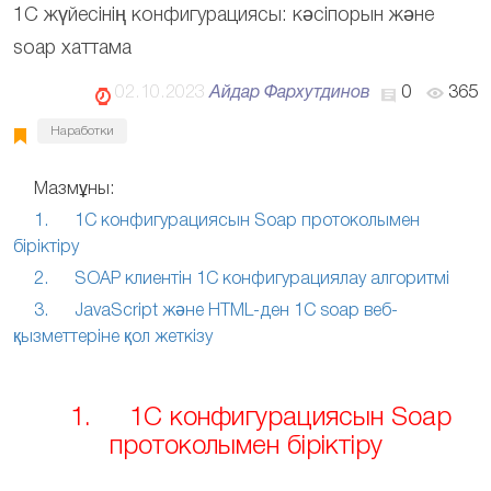
1С жүйесінің конфигурациясы: кәсіпорын және
soap хаттама
02.10.2023
Айдар Фархутдинов
0
365
Наработки
Мазмұны:
1. 1С конфигурациясын Soap протоколымен
біріктіру
2. SOAP клиентін 1С конфигурациялау алгоритмі
3. JavaScript және HTML-ден 1С soap веб-
қызметтеріне қол жеткізу
1. 1С конфигурациясын Soap
протоколымен біріктіру